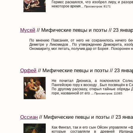
Гермес раскаялся, что изобрел лиру, и разор
некоторое время...
Просмотров: 8171
Мусей
// Мифические певцы и поэты // 23 январ
По мнению Павсания, от него не сохранилось ничего бес
Деметре у Ликомидов . По утверждению Демокрита, изобр
Ономакриту, мог летать, получив дар от Борея . Похоронен н
Орфей
// Мифические певцы и поэты // 23 янва
Не почитал Диониса, а поклонялся Солнц
Пангейскую гору к восходу . Был посвящён в 
По другому рассказу, открыл тайные обряды Д
горе, названной от его ...
Просмотров: 11085
Оссиан
// Мифические певцы и поэты // 23 янва
Как Фингал, так и его сын Ойсин управляли 
которые составляли в древней Ирланд