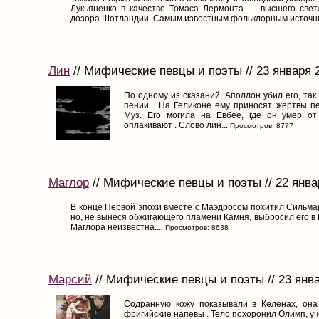
Лукьяненко в качестве Томаса Лермонта — высшего светл
дозора Шотландии. Самым известным фольклорным источни
Лин
// Мифические певцы и поэты // 23 января 
По одному из сказаний, Аполлон убил его, так 
пении . На Геликоне ему приносят жертвы 
Муз. Его могила на Евбее, где он умер от
оплакивают . Слово лин...
Просмотров: 8777
Маглор
// Мифические певцы и поэты // 22 янва
В конце Первой эпохи вместе с Маэдросом похитил Сильмар
но, не вынеся обжигающего пламени Камня, выбросил его в
Маглора неизвестна....
Просмотров: 8638
Марсий
// Мифические певцы и поэты // 23 янв
Содранную кожу показывали в Келенах, она
фригийские напевы . Тело похоронил Олимп, уч