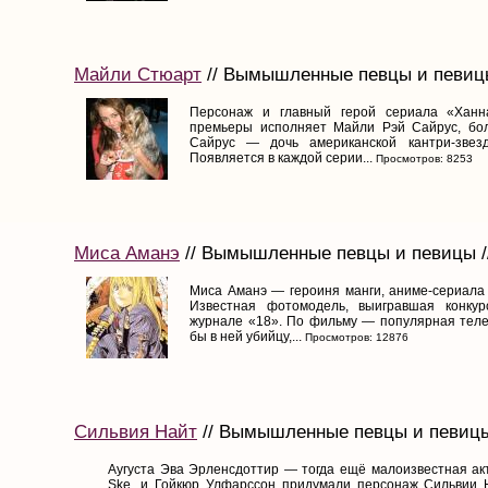
Майли Стюарт
// Вымышленные певцы и певицы 
Персонаж и главный герой сериала «Ханн
премьеры исполняет Майли Рэй Сайрус, бол
Сайрус — дочь американской кантри-звез
Появляется в каждой серии...
Просмотров: 8253
Миса Аманэ
// Вымышленные певцы и певицы //
Миса Аманэ — героиня манги, аниме-сериала 
Известная фотомодель, выигравшая конку
журнале «18». По фильму — популярная теле
бы в ней убийцу,...
Просмотров: 12876
Сильвия Найт
// Вымышленные певцы и певицы 
Аугуста Эва Эрленсдоттир — тогда ещё малоизвестная ак
Ske, и Гойкюр Улфарссон придумали персонаж Сильвии Н