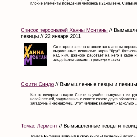
плохие элементы поведения человека в 21-ом веке. Сильвия 
Список персонажей Ханны Монтаны
// Вымышле
певицы // 22 января 2011
Со второго сезона становится главным персон
выраженные испанские корни."Друг" Джексон
над ним. Джексон работает на него в кафе н
злодейским смехом...
Просмотров: 14764
Сюити Синдо
// Вымышленные певцы и певицы /
Как-то вечером в парке Сюити случайно выпускает из ру
новой песней, задумавшись о совете своего друга обзавести
загадочный незнакомец. Этот человек замечает, насколько ..
Томас Лермонт
// Вымышленные певцы и певицы
Томаса Рифмача включил в свою книгу «Последний дозор»