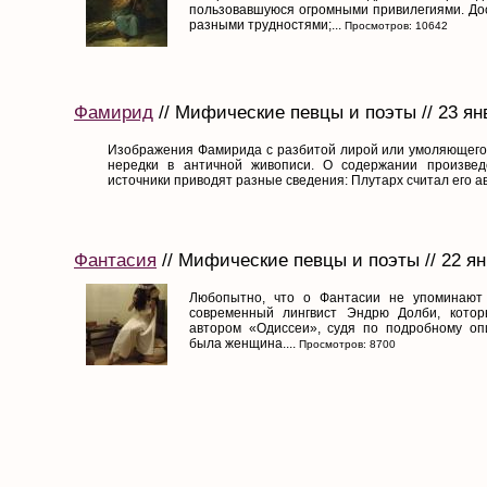
пользовавшуюся огромными привилегиями. Дос
разными трудностями;...
Просмотров: 10642
Фамирид
// Мифические певцы и поэты // 23 ян
Изображения Фамирида с разбитой лирой или умоляющего
нередки в античной живописи. О содержании произве
источники приводят разные сведения: Плутарх считал его ав
Фантасия
// Мифические певцы и поэты // 22 ян
Любопытно, что о Фантасии не упоминают
современный лингвист Эндрю Долби, котор
автором «Одиссеи», судя по подробному оп
была женщина....
Просмотров: 8700