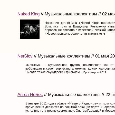
Naked King
// Музыкальные коллективы // 02 ма
Название коллектива «Naked King» переводи
Вокалист группы Владимир Коваленко утве
образом не связано с известной сказкой Ган
«Новое платье короля»...
Просмотров: 9575
NetSlov
// Музыкальные коллективы // 01 мая 20
«NetSlov» — музыкальная группа, начинавшая как этн
вобравшая в свое творчество элементы других жанров, так
Писала также саундтреки к фильмам....
Просмотров: 8519
Ангел НеБес
// Музыкальные коллективы // 22 я
В январе 2011 года в эфире «Нашего Радио» звучит композ
время песня держится на восьмой позиции чарта «Чартова
исполняет эту песню совместно с Олегом Гаркушей в Москве 