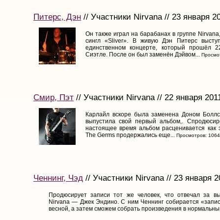
Питерс, Дэн
// Участники Nirvana // 23 января 2
Он также играл на барабанах в группе Nirvana
сингл «Sliver». В живую Дэн Питерс высту
единственном концерте, который прошёл 2
Сиэтле. После он был заменён Дэйвом...
Просмот
Смир, Пэт
// Участники Nirvana // 22 января 201
Карлайл вскоре была заменена Доном Боллсо
выпустила свой первый альбом,. Спродюсир
настоящее время альбом расценивается как э
The Germs продержались еще...
Просмотров: 106
Ченнинг, Чэд
// Участники Nirvana // 23 января 2
Продюсирует записи тот же человек, что отвечал за в
Nirvana — Джек Эндино. С ним Ченнинг собирается «запис
весной, а затем сможем собрать произведения в нормальный