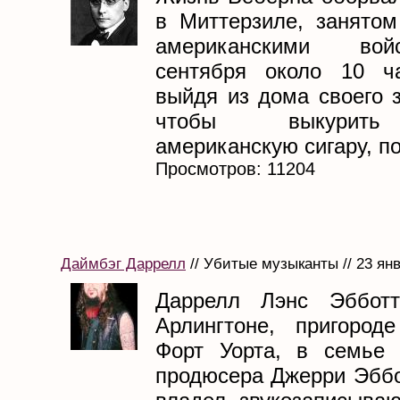
в Миттерзиле, занятом
американскими во
сентября около 10 ча
выйдя из дома своего 
чтобы выкурить
американскую сигару, по
Просмотров: 11204
Даймбэг Даррелл
// Убитые музыканты // 23 ян
Даррелл Лэнс Эббот
Арлингтоне, пригород
Форт Уорта, в семье 
продюсера Джерри Эббо