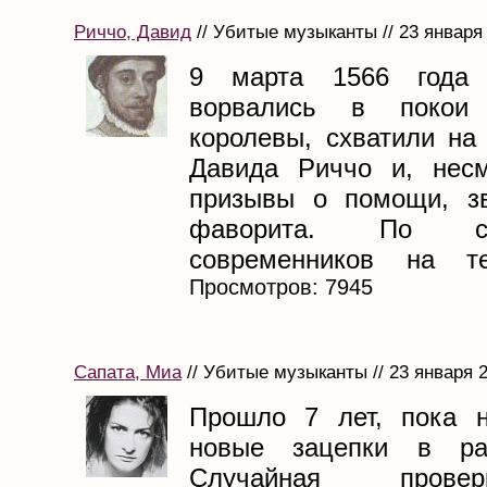
Риччо, Давид
// Убитые музыканты // 23 января
9 марта 1566 года 
ворвались в покои 
королевы, схватили на
Давида Риччо и, несм
призывы о помощи, зв
фаворита. По сви
современников на те
Просмотров: 7945
Сапата, Миа
// Убитые музыканты // 23 января 
Прошло 7 лет, пока н
новые зацепки в рас
Случайная пров