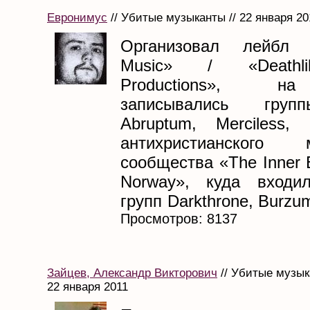
Евронимус
// Убитые музыканты // 22 января 20
Организовал лейбл «
Music» / «Deathli
Productions», н
записывались груп
Abruptum, Merciless,
антихристианского м
сообщества «The Inner B
Norway», куда входил
групп Darkthrone, Burzum,
Просмотров: 8137
Зайцев, Александр Викторович
// Убитые музык
22 января 2011