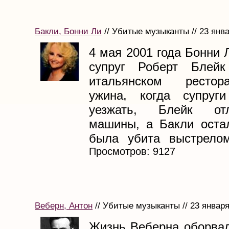
Бакли, Бонни Ли
// Убитые музыканты // 23 янв
4 мая 2001 года Бонни 
супруг Роберт Блей
итальянском рестор
ужина, когда супруги
уезжать, Блейк от
машины, а Бакли оста
была убита выстрелом 
Просмотров: 9127
Веберн, Антон
// Убитые музыканты // 23 января
Жизнь Веберна оборвал