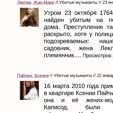
Леклер, Жан-Мари
// Убитые музыканты // 23 я
Утром 23 октября 176
найден убитым на по
дома. Преступление т
раскрыто, хотя у поли
подозреваемых: наш
садовник, жена Лек
племянник....
Просмотров:
Пайчин, Ксения
// Убитые музыканты // 22 янва
16 марта 2010 года при
в квартире Ксении Пайч
она и её жених-мо
Каписод, были о