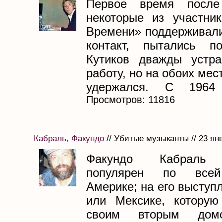
Первое время после
некоторые из участни
Времени» поддерживал
контакт, пытались по
Кутиков дважды устра
работу, но на обоих мес
удержался. С 1964 
Просмотров: 11816
Кабраль, Факундо
// Убитые музыканты // 23 ян
Факундо Кабраль 
популярен по всей
Америке; на его выступ
или Мексике, которую
своим вторым дом