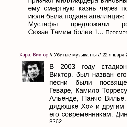
признал миллиардера виновны
ему смертную казнь через п
июля была подана апелляция:
Мустафы предложили род
Сюзан Тамим более 1...
Просмот
Хара, Виктор
// Убитые музыканты // 22 января 
В 2003 году стадион
Виктор, был назван ег
песни были посвяще
Геваре, Камило Торрес
Альенде, Панчо Вилье,
дядюшке Хо» и другим
его современникам. Дин.
8362