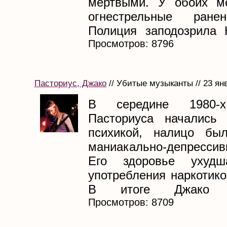
мёртвыми. У обоих м
огнестрельные ране
Полиция заподозрила К
Просмотров: 8796
Пасториус, Джако
// Убитые музыканты // 23 ян
В середине 1980-
Пасториуса начались
психикой, налицо бы
маниакально-депрессив
Его здоровье ухудш
употребления наркотико
В итоге Джако Па
Просмотров: 8709