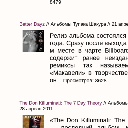
8479
Better Dayz
// Альбомы Тупака Шакура // 21 апр
Релиз альбома состоялся
года. Сразу после выхода 
м месте в чарте Billboa
содержит ранее неизда
ремиксы так называем
«Макавели» в творчестве
он...
Просмотров: 8628
The Don Killuminati: The 7 Day Theory
// Альбомы
28 апреля 2011
«The Don Killuminati: The
— последний альбом, к