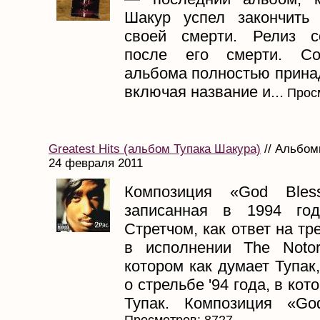
Шакур успел закончить
своей смерти. Релиз с
после его смерти. Со
альбома полностью прина
включая название и...
Просм
Greatest Hits (альбом Тупака Шакура)
// Альбом
24 февраля 2011
Композиция «God Bles
записанная в 1994 го
Стретчом, как ответ на тр
в исполнении The Notori
котором как думает Тупак,
о стрельбе '94 года, в ко
Тупак. Композиция «God
Просмотров: 8727