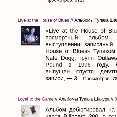
Live at the House of Blues
// Альбомы Тупака Шак
«Live at the House of B
посмертный альбом
выступлении записаный
House of Blues» Тупаком
Nate Dogg, групп Outlaw
Pound в 1996 году. 
выпущен спустя девят
записи, — 3...
Просмотров: 7
Loyal to the Game
// Альбомы Тупака Шакура // 
Альбом дебютировал на
чарта Billboard 200, с от