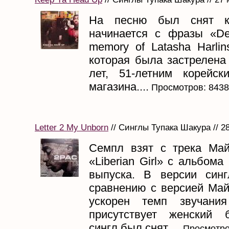
На песню был снят кл
начинается с фразы «Ded
memory of Latasha Harlins, 
которая была застрелена
лет, 51-летним корейс
магазина....
Просмотров: 8438
Letter 2 My Unborn
// Синглы Тупака Шакура // 2
Семпл взят с трека Ма
«Liberian Girl» с альбома
выпуска. В версии син
сравнению с версией Май
ускорен темп звучани
присутствует женский 
сингл был снят ...
Просмотро