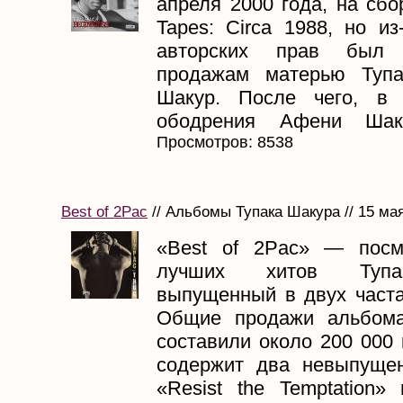
апреля 2000 года, на сбо
Tapes: Circa 1988, но и
авторских прав был
продажам матерью Туп
Шакур. После чего, в 
ободрения Афени Шаку
Просмотров: 8538
Best of 2Pac
// Альбомы Тупака Шакура // 15 ма
«Best of 2Pac» — посм
лучших хитов Тупа
выпущенный в двух частах
Общие продажи альбома
составили около 200 000
содержит два невыпуще
«Resist the Temptation» и