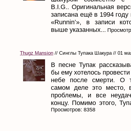
B.I.G.. Оригинальная вер
записана ещё в 1994 году
«Runnin’», в записи кот
выше указанных...
Просмотр
Thugz Mansion
// Синглы Тупака Шакура // 01 ма
В песне Тупак рассказыв
бы ему хотелось провести
небе после смерти. О 
самом деле это место, 
проблемы, и все неуда
концу. Помимо этого, Тупа
Просмотров: 8358