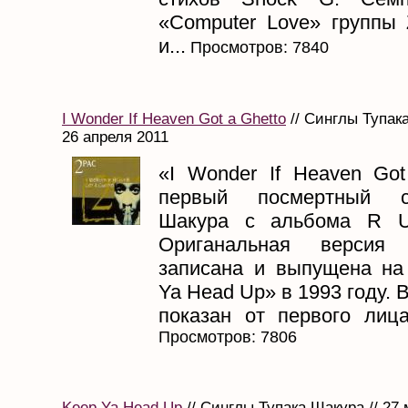
«Computer Love» группы 
и...
Просмотров: 7840
I Wonder If Heaven Got a Ghetto
// Синглы Тупака
26 апреля 2011
«I Wonder If Heaven Go
первый посмертный с
Шакура с альбома R U 
Ориганальная версия
записана и выпущена на
Ya Head Up» в 1993 году. 
показан от первого лица
Просмотров: 7806
Keep Ya Head Up
// Синглы Тупака Шакура // 27 