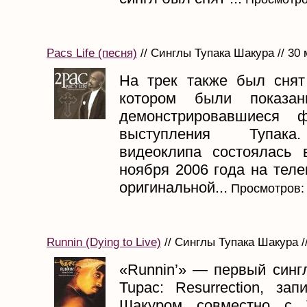
Pacs Life (песня)
// Синглы Тупака Шакура // 30 
На трек также был снят
котором были показа
демонстрировавшиеся 
выступления Тупака
видеоклипа состоялась
ноября 2006 года на тел
оригинальной...
Просмотров:
Runnin (Dying to Live)
// Синглы Тупака Шакура /
«Runnin’» — первый синг
Tupac: Resurrection, за
Шакуром совместно с T