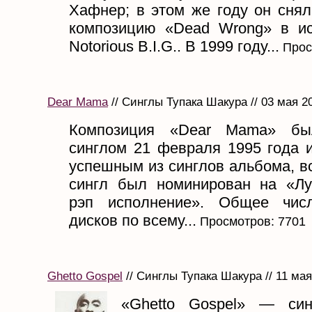
Хафнер; в этом же году он снял
композицию «Dead Wrong» в и
Notorious B.I.G.. В 1999 году...
Прос
Dear Mama
// Синглы Тупака Шакура // 03 мая 2
Композиция «Dear Mama» бы
синглом 21 февраля 1995 года 
успешным из синглов альбома, в
сингл был номинирован на «Л
рэп исполнение». Общее чис
дисков по всему...
Просмотров: 7701
Ghetto Gospel
// Синглы Тупака Шакура // 11 мая
«Ghetto Gospel» — си