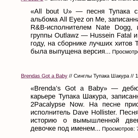
«All bout U» — песня Тупака с
альбома All Eyez on Me, записанн
R&B-исполнителем Nate Dogg, 
группы Outlawz — Hussein Fatal и
году, на сборнике лучших хитов 
была выпущена версия...
Просмотро
Brendas Got a Baby
// Синглы Тупака Шакура // 
«Brenda’s Got a Baby» — деб
карьере Тупака Шакура, записан
2Pacalypse Now. На песне при
исполнитель Dave Hollister. Песн
историю о вымышленной двен
девочке под именем...
Просмотров: 