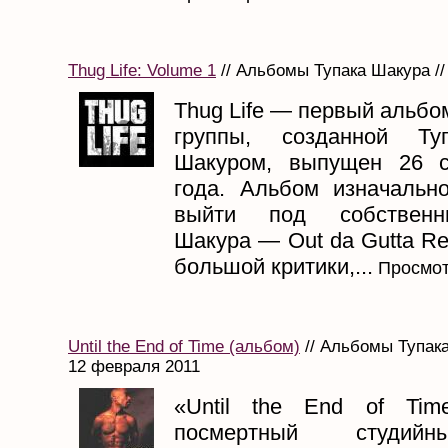
Thug Life: Volume 1
// Альбомы Тупака Шакура //
Thug Life — первый альб
группы, созданной Ту
Шакуром, выпущен 26 с
года. Альбом изначаль
выйти под собствен
Шакура — Out da Gutta Rec
большой критики,...
Просмот
Until the End of Time (альбом)
// Альбомы Тупака
12 февраля 2011
«Until the End of Ti
посмертный студий