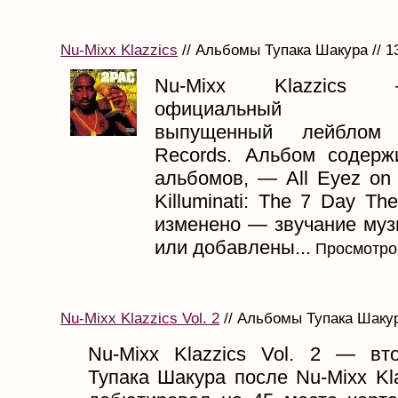
Nu-Mixx Klazzics
// Альбомы Тупака Шакура // 1
Nu-Mixx Klazzics
официальный мик
выпущенный лейблом
Records. Альбом содерж
альбомов, — All Eyez on
Killuminati: The 7 Day Th
изменено — звучание муз
или добавлены...
Просмотро
Nu-Mixx Klazzics Vol. 2
// Альбомы Тупака Шакур
Nu-Mixx Klazzics Vol. 2 — вт
Тупака Шакура после Nu-Mixx Kl