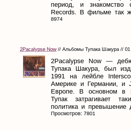
период, и знакомство
Records. В фильме так же
8974
2Pacalypse Now
// Альбомы Тупака Шакура // 01
2Pacalypse Now — деб
Тупака Шакура, был из
1991 на лейбле Intersc
Америке и Германии, и J
Европе. В основном в 
Тупак затрагивает та
политика и превышение д
Просмотров: 7801