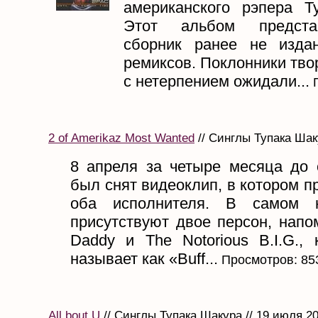
американского рэпера Т
Этот альбом предста
сборник ранее не изда
ремиксов. Поклонники тво
с нетерпением ожидали...
П
2 of Amerikaz Most Wanted
// Синглы Тупака Шаку
8 апреля за четыре месяца до 
был снят видеоклип, в котором п
оба исполнителя. В самом 
присутствуют двое персон, напо
Daddy и The Notorious B.I.G., 
называет как «Buff...
Просмотров: 85
All bout U
// Синглы Тупака Шакура // 19 июля 2