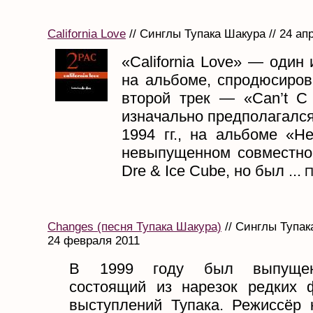
California Love
// Синглы Тупака Шакура // 24 ап
«California Love» — один 
на альбоме, спродюсиров
второй трек — «Can’t C
изначально предполагался
1994 гг., на альбоме «He
невыпущенном совместно
Dre & Ice Cube, но был ...
П
Changes (песня Тупака Шакура)
// Синглы Тупак
24 февраля 2011
В 1999 году был выпущен
состоящий из нарезок редких 
выступлений Тупака. Режиссёр