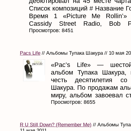
дебютировал на 45 месте чарта 
Список композиций # Название Г
Время 1 «Picture Me Rollin’» 
Cassidy Street Radio, Bob Per
Просмотров: 8451
Pacs Life
// Альбомы Тупака Шакура // 10 мая 2
«Pac’s Life» — шесто
альбом Тупака Шакура,
честь десятилетия со
Шакура. По продажам аль
миру, альбом завоевал ста
Просмотров: 8655
R U Still Down? (Remember Me)
// Альбомы Тупа
11 мая 2011