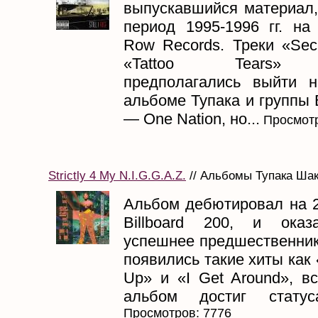
выпускавшийся материал,
период 1995-1996 гг. на
Row Records. Треки «Sec
«Tattoo Tears» и
предполагались выйти 
альбоме Тупака и группы 
— One Nation, но...
Просмотр
Strictly 4 My N.I.G.G.A.Z.
// Альбомы Тупака Шаку
Альбом дебютировал на 2
Billboard 200, и оказ
успешнее предшественник
появились такие хиты как
Up» и «I Get Around», в
альбом достиг статуса
Просмотров: 7776