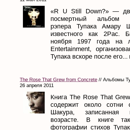
«R U Still Down?» — д
посмертный альбом ам
рэпера Тупака Амару Ш
известного как 2Pac. 
ноября 1997 года на 
Entertainment, организо
Тупака вскоре после его...
The Rose That Grew from Concrete
// Альбомы Ту
26 апреля 2011
Книга The Rose That Grew
содержит около сотни 
Шакура, записанная 
возрасте. В книге та
фотографии стихов Тупак