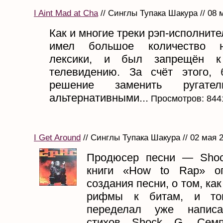
I Aint Mad at Cha
// Синглы Тупака Шакура // 08 
Как и многие треки рэп-исполните
имел большое количество н
лексики, и был запрещён к
телевидению. За счёт этого,
решение заменить ругате
альтернативными...
Просмотров: 844
I Get Around
// Синглы Тупака Шакура // 02 мая 
Продюсер песни — Shoc
книги «How to Rap» о
создания песни, о том, ка
рифмы к битам, и том
переделал уже написа
стихов Shock G. Сем