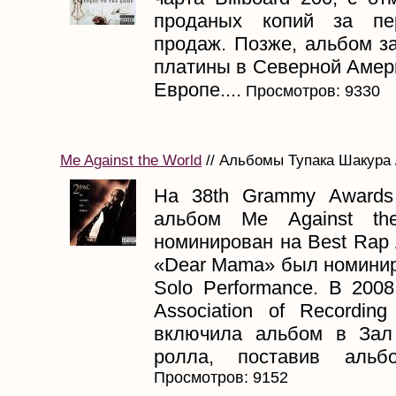
проданых копий за пе
продаж. Позже, альбом з
платины в Северной Амери
Европе....
Просмотров: 9330
Me Against the World
// Альбомы Тупака Шакура /
На 38th Grammy Awards
альбом Me Against th
номинирован на Best Rap 
«Dear Mama» был номинир
Solo Performance. В 2008 
Association of Recording
включила альбом в Зал
ролла, поставив альб
Просмотров: 9152