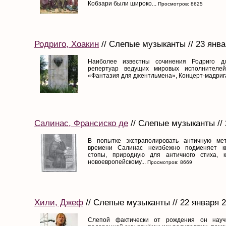
Кобзари были широко...
Просмотров: 8625
Родриго, Хоакин
// Слепые музыканты // 23 янва
Наиболее известны сочинения Родриго д
репертуар ведущих мировых исполнителей:
«Фантазия для джентльмена», Концерт-мадригал
Салинас, Франсиско де
// Слепые музыканты // 
В попытке экстраполировать античную ме
времени Салинас неизбежно подменяет кв
стопы, природную для античного стиха, к
новоевропейскому...
Просмотров: 8669
Хили, Джеф
// Слепые музыканты // 22 января 
Слепой фактически от рождения он научи