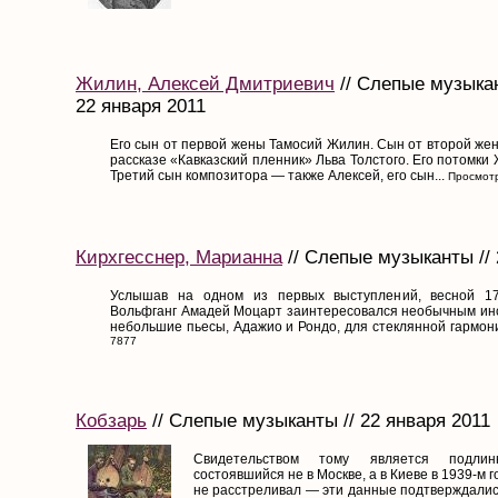
Жилин, Алексей Дмитриевич
// Слепые музыкан
22 января 2011
Его сын от первой жены Тамосий Жилин. Сын от второй жен
рассказе «Кавказский пленник» Льва Толстого. Его потомки
Третий сын композитора — также Алексей, его сын...
Просмотр
Кирхгесснер, Марианна
// Слепые музыканты // 
Услышав на одном из первых выступлений, весной 1791
Вольфганг Амадей Моцарт заинтересовался необычным инс
небольшие пьесы, Адажио и Рондо, для стеклянной гармоник
7877
Кобзарь
// Слепые музыканты // 22 января 2011
Свидетельством тому является подли
состоявшийся не в Москве, а в Киеве в 1939-м го
не расстреливал — эти данные подтверждалис