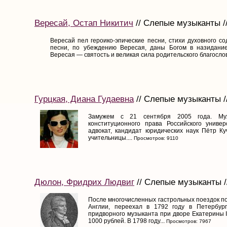
Вересай, Остап Никитич
// Слепые музыканты //
Вересай пел героико-эпические песни, стихи духовного с
песни, по убеждению Вересая, даны Богом в назидан
Вересая — святость и великая сила родительского благослов
Гурцкая, Диана Гудаевна
// Слепые музыканты //
Замужем с 21 сентября 2005 года. М
конституционного права Российского униве
адвокат, кандидат юридических наук Пётр Ку
учительницы....
Просмотров: 9110
Дюлон, Фридрих Людвиг
// Слепые музыканты /
После многочисленных гастрольных поездок п
Англии, переехал в 1792 году в Петербург
придворного музыканта при дворе Екатерины I
1000 рублей. В 1798 году...
Просмотров: 7967