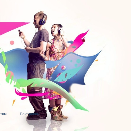
нтам
По странам