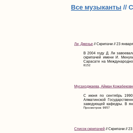
Все музыканты
// 
Ли, Джехье
// Скрипачи // 23 январ
В 2004 году Д. Ли завоева
скрипачей имени И. Менух
Сарасате на Международном
8152
Мусаходжаева, Айман Кожабеков
С июня по сентябрь 1990
Алматинской Государствен
заведующей кафедры. В янв
Просмотров: 9957
Список скрипачей
// Скрипачи // 2