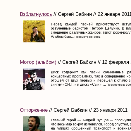
Взблатнулось
// Сергей Бабкин // 22 января 201
Перед каждой песней присутствуют вст
озвученные басистом Петром Целуйко. В пл
смешение различных жанров: твист, рок-н-ролл
Альбом был...
Просмотров: 8551
Мотор (альбом)
// Сергей Бабкин // 12 февраля
Диск содержит как песни сочинённые ра
концертных программах, так и совершенно но
отошёл от двух первых и перешёл к стилю з
синглу «СН.Г.!» и диску «Сын». ...
Просмотров: 79
Отторжение
// Сергей Бабкин // 23 января 2011
Главный герой — Андрей Лупцов — проснувши
что весь мир вокруг изменился. Город опустел,
на улицах брошенный транспорт и военная