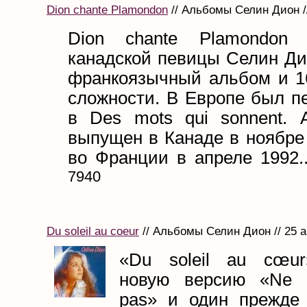
Dion chante Plamondon
// Альбомы Селин Дион /
Dion chante Plamondo
канадской певицы Селин Ди
франкоязычный альбом и 1
сложности. В Европе был п
в Des mots qui sonnent.
выпущен в Канаде в ноябре 
во Франции в апреле 1992..
7940
Du soleil au coeur
// Альбомы Селин Дион // 25 а
«Du soleil au cœur
новую версию «Ne m
pas» и один прежде