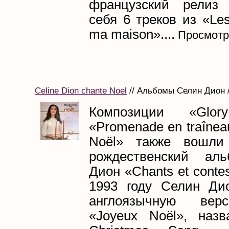
французский релиз
себя 6 треков из «Le
ma maison»....
Просмотр
Celine Dion chante Noel
// Альбомы Селин Дион /
Композиции «Glory 
«Promenade en traînea
Noël» также вошли
рождественский ал
Дион «Chants et conte
1993 году Селин Ди
англоязычную вер
«Joyeux Noël», наз