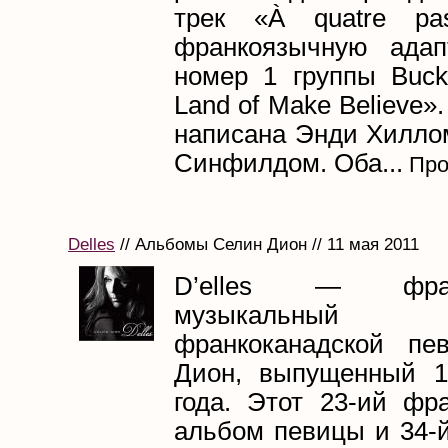
трек «À quatre pa
франкоязычную адап
номер 1 группы Buck
Land of Make Believe»
написана Энди Хилло
Синфилдом. Оба...
Про
Delles
// Альбомы Селин Дион // 11 мая 2011
D’elles — фран
музыкальный
франкоканадской пе
Дион, выпущенный 1
года. Этот 23-ий фр
альбом певицы и 34-й