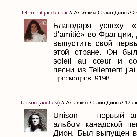
Tellement jai damour
// Альбомы Селин Дион // 2
Благодаря успеху «
d’amitié» во Франции,
выпустить свой перв
этой стране. Он бы
soleil au cœur и с
песни из Tellement j’ai
Просмотров: 9198
Unison (альбом)
// Альбомы Селин Дион // 12 ф
Unison — первый ан
альбом канадской п
Дион. Был выпущен в 