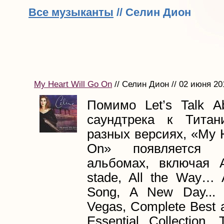
Все музыканты
// Селин Дион
My Heart Will Go On
// Селин Дион // 02 июня 20
Помимо Let’s Talk A
саундтрека к Титан
разных версиях, «My H
On» появляется 
альбомах, включая 
stade, All the Way… 
Song, A New Day... 
Vegas, Complete Best 
Essential Collection.