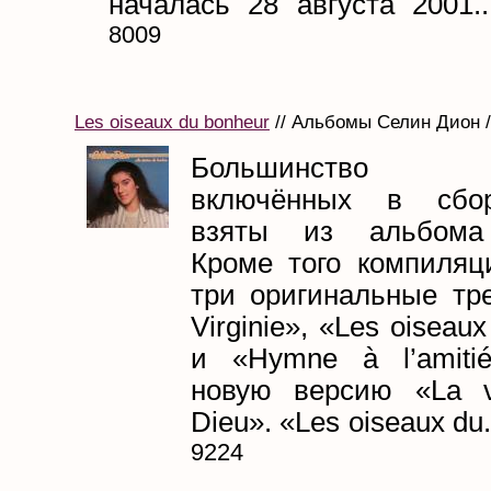
началась 28 августа 2001..
8009
Les oiseaux du bonheur
// Альбомы Селин Дион /
Большинство ко
включённых в сбо
взяты из альбома 
Кроме того компиляц
три оригинальные тре
Virginie», «Les oiseau
и «Hymne à l’amiti
новую версию «La v
Dieu». «Les oiseaux du.
9224