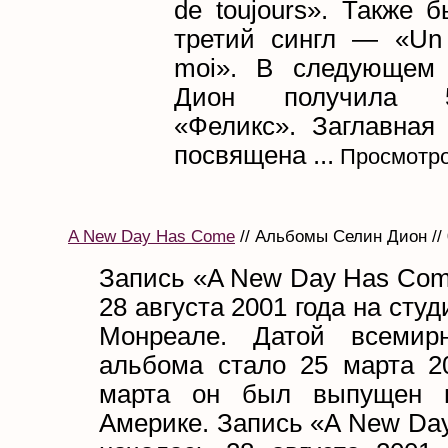
de toujours». Также 
третий сингл — «Un
moi». В следующем 
Дион получила 
«Феликс». Заглавная
посвящена ...
Просмотро
A New Day Has Come
// Альбомы Селин Дион // 
Запись «A New Day Has Com
28 августа 2001 года на сту
Монреале. Датой всемирн
альбома стало 25 марта 20
марта он был выпущен 
Америке. Запись «A New Da