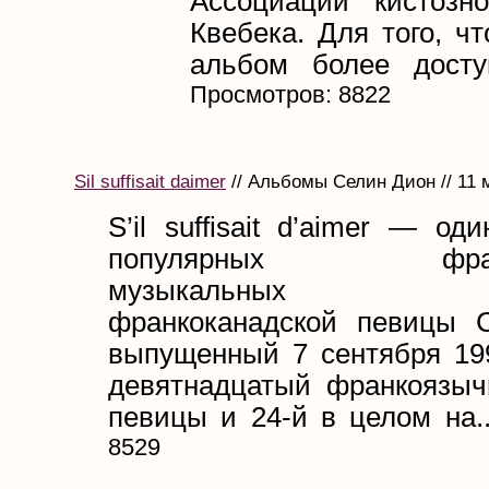
Ассоциации кистозн
Квебека. Для того, ч
альбом более досту
Просмотров: 8822
Sil suffisait daimer
// Альбомы Селин Дион // 11 
S’il suffisait d’aimer — о
популярных франк
музыкальных а
франкоканадской певицы 
выпущенный 7 сентября 199
девятнадцатый франкоязы
певицы и 24-й в целом на..
8529