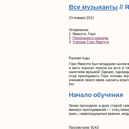
Все музыканты
// 
23 января 2011
Оглавление:
1. Ямагути, Горо
2.
Признание и награды
3.
Ученики Горо Ямагути
Ранние годы
Горо Ямагути был младшим сыном в
а мать хорошо играла на кото и 
занятиям музыкой. Однако, однажды
отца преподавать Горо основы игр
учеников своего мужа научить играт
его.
Начало обучения
Уроки проходили в духе старой сам
манера преподавания — отец никогд
уши», «мироощущение важнее, когда 
Просмотров: 9243