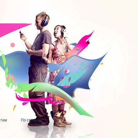
нтам
По странам