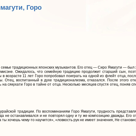
Ямагути, Горо
 семье традиционных японских музыкантов. Его отец — Сиро Ямагути — был 
сямисэне. Ожидалось, что семейную традицию продолжит старший сын, поэ
 в возрасте 11 лет Горо попробовал поиграть на одной из флейт отца, посл
ы. Отец, воспитанный в духе традиционализма, отказался. После этого отк
ь на сякухати Горо в тайне от отца. Несколько месяцев спустя отец, поняв с
урайской традиции. По воспоминаниям Горо Ямагути, трудность представля
а не останавливался и не повторял одну и ту же композицию дважды. Его от
ты хочешь чему-то научится», «ловкость рук не имеет значения, Не становис