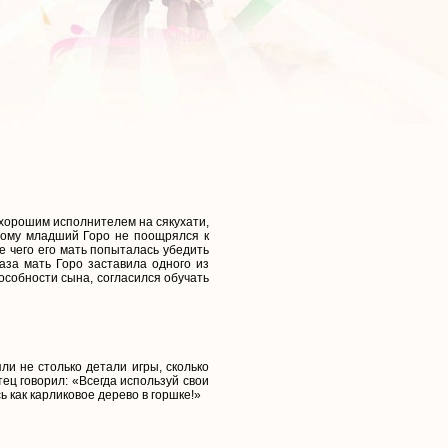
хорошим исполнителем на сякухати,
тому младший Горо не поощрялся к
е чего его мать попыталась убедить
аза мать Горо заставила одного из
пособности сына, согласился обучать
ли не столько детали игры, сколько
ец говорил: «Всегда используй свои
ь как карликовое дерево в горшке!»