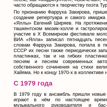
часто обращаются к творчеству поэта Тур
По признанию Фарруха Закирова, прише
создание репертуара и самого имиджа
«Яллы» Евгений Ширяев. На протяжени
ташкентском мюзик-холле и гастролиро
участие в X Всемирном фестивале моло
ВИА «Ялла» записал пятнадцать песен
словам Фарруха Закирова, попала в пе
СССР их песни также периодически зап
пластинках, так и на гибких пластин
песням и песням современных авто
собственного сочинения на стихи ве
Хайяма. Но к концу 1970-х в коллективе 
C 1979 года
В 1979 году в ансамбль пришли новые
играют в нём по настоящее время
музыкального руководителя и бас-