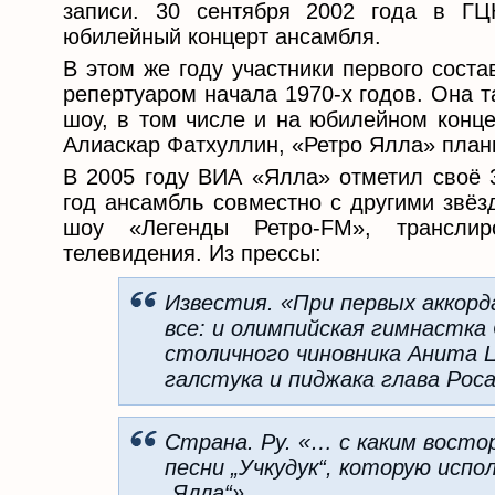
записи. 30 сентября 2002 года в Г
юбилейный концерт ансамбля.
В этом же году участники первого сост
репертуаром начала 1970-х годов. Она 
шоу, в том числе и на юбилейном конце
Алиаскар Фатхуллин, «Ретро Ялла» план
В 2005 году ВИА «Ялла» отметил своё 3
год ансамбль совместно с другими звёз
шоу «Легенды Ретро-FM», транслир
телевидения. Из прессы:
Известия. «При первых аккорда
все: и олимпийская гимнастка
столичного чиновника Анита Ц
галстука и пиджака глава Рос
Страна. Ру. «… с каким восто
песни „Учкудук“, которую исп
„Ялла“».