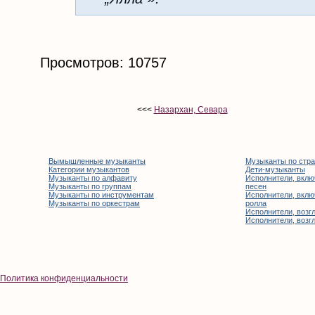
Просмотров: 10757
<<<
Назархан, Севара
Вымышленные музыканты
Музыканты по стр
Категории музыкантов
Дети-музыканты
Музыканты по алфавиту
Исполнители, вклю
Музыканты по группам
песен
Музыканты по инструментам
Исполнители, вклю
Музыканты по оркестрам
ролла
Исполнители, возгл
Исполнители, возгл
Политика конфиденциальности