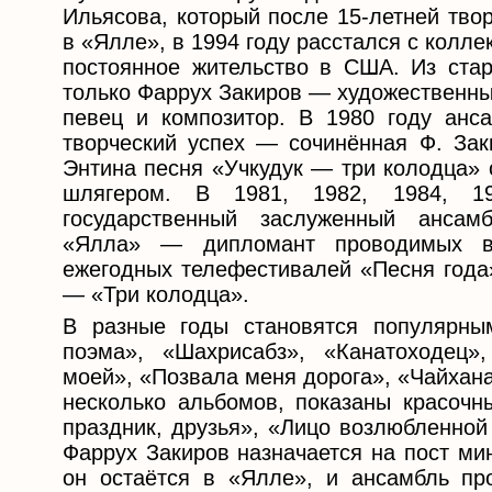
Ильясова, который после 15-летней тво
в «Ялле», в 1994 году расстался с колле
постоянное жительство в США. Из стар
только Фаррух Закиров — художественны
певец и композитор. В 1980 году анс
творческий успех — сочинённая Ф. За
Энтина песня «Учкудук — три колодца» 
шлягером. В 1981, 1982, 1984, 1
государственный заслуженный ансам
«Ялла» — дипломант проводимых в
ежегодных телефестивалей «Песня года
— «Три колодца».
В разные годы становятся популярны
поэма», «Шахрисабз», «Канатоходец»
моей», «Позвала меня дорога», «Чайхан
несколько альбомов, показаны красочн
праздник, друзья», «Лицо возлюбленной
Фаррух Закиров назначается на пост мин
он остаётся в «Ялле», и ансамбль пр