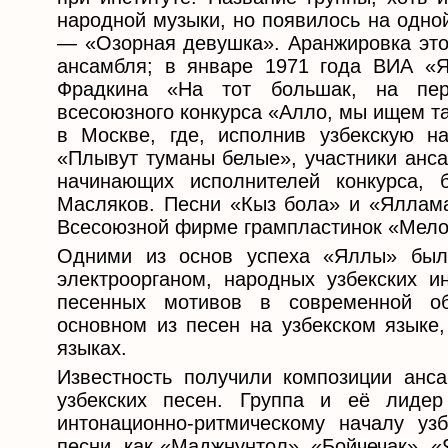
народной музыки, но появилось на одно
— «Озорная девушка». Аранжировка этой
ансамбля; в январе 1971 года ВИА «
Фрадкина «На тот большак, на пер
всесоюзного конкурса «Алло, мы ищем т
в Москве, где, исполнив узбекскую 
«Плывут туманы белые», участники анса
начинающих исполнителей конкурса,
Масляков. Песни «Кыз бола» и «Яллам
Всесоюзной фирме грампластинок «Мело
Одними из основ успеха «Яллы» были
электроорганом, народных узбекских и
песенных мотивов в современной об
основном из песен на узбекском языке,
языках.
Известность получили композиции анс
узбекских песен. Группа и её лиде
интонационно-ритмическому началу уз
песни, как «Маджнунтол», «Бойчечак», 