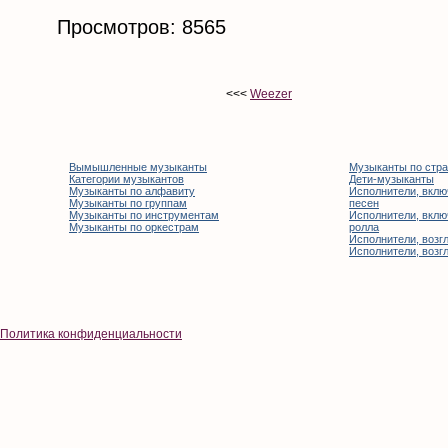
Просмотров: 8565
<<<
Weezer
Вымышленные музыканты
Музыканты по стр
Категории музыкантов
Дети-музыканты
Музыканты по алфавиту
Исполнители, вклю
Музыканты по группам
песен
Музыканты по инструментам
Исполнители, вклю
Музыканты по оркестрам
ролла
Исполнители, возгл
Исполнители, возгл
Политика конфиденциальности