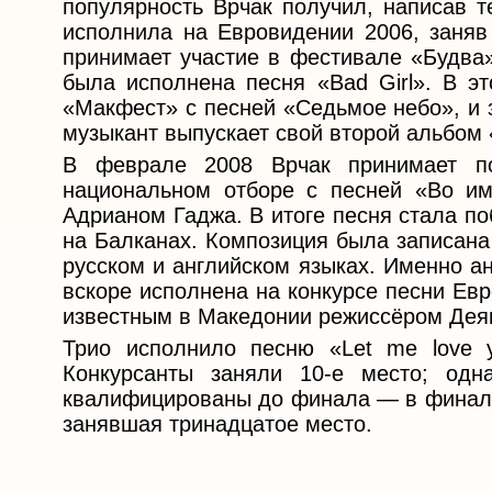
популярность Врчак получил, написав т
исполнила на Евровидении 2006, заняв
принимает участие в фестивале «Будва»
была исполнена песня «Bad Girl». В эт
«Макфест» с песней «Седьмое небо», и 
музыкант выпускает свой второй альбом 
В феврале 2008 Врчак принимает по
национальном отборе с песней «Во им
Адрианом Гаджа. В итоге песня стала по
на Балканах. Композиция была записана
русском и английском языках. Именно а
вскоре исполнена на конкурсе песни Евр
известным в Македонии режиссёром Де
Трио исполнило песню «Let me love 
Конкурсанты заняли 10-е место; одн
квалифицированы до финала — в финале
занявшая тринадцатое место.