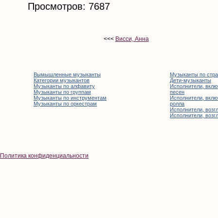
Просмотров: 7687
<<<
Висси, Анна
Вымышленные музыканты
Музыканты по стр
Категории музыкантов
Дети-музыканты
Музыканты по алфавиту
Исполнители, вклю
Музыканты по группам
песен
Музыканты по инструментам
Исполнители, вклю
Музыканты по оркестрам
ролла
Исполнители, возгл
Исполнители, возгл
Политика конфиденциальности