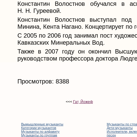
Константин Волостнов обучался в а
Н. Н. Гуреевой.
Константин Волостнов выступал под 
Минина, Кента Нагано. Концертирует по 
С 2005 по 2006 год занимал пост худож
Кавказских Минеральных Вод.
Также в 2007 году он окончил Высшую
руководством профессора доктора Людг
Просмотров: 8388
<<<
Гат, Йожеф
Вымышленные музыканты
Музыканты по стр
Категории музыкантов
Дети-музыканты
Музыканты по алфавиту
Исполнители, вклю
Музыканты по группам
песен