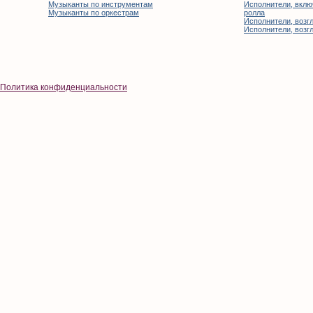
Музыканты по инструментам
Исполнители, вклю
Музыканты по оркестрам
ролла
Исполнители, возгл
Исполнители, возгл
Политика конфиденциальности