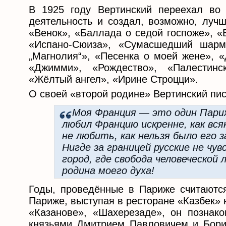
В 1925 году Вертинский переехал во
деятельность и создал, возможно, луч
«Венок», «Баллада о седой госпоже», «
«Испано-Сюиза», «Сумасшедший шарм
„Магнолия“», «Песенка о моей жене», «Д
«Джимми», «Рождество», «Палестинс
«Жёлтый ангел», «Ирине Строцци».
О своей «второй родине» Вертинский пис
…Моя Франция — это один Париж
любил Францию искренне, как вся
не любить, как нельзя было его 
Нигде за границей русские не чу
город, где свобода человеческо
родина моего духа!
Годы, проведённые в Париже считаются
Париже, выступая в ресторане «Казбек»
«Казанове», «Шахерезаде», он познак
князьями Дмитрием Павловичем и Бори