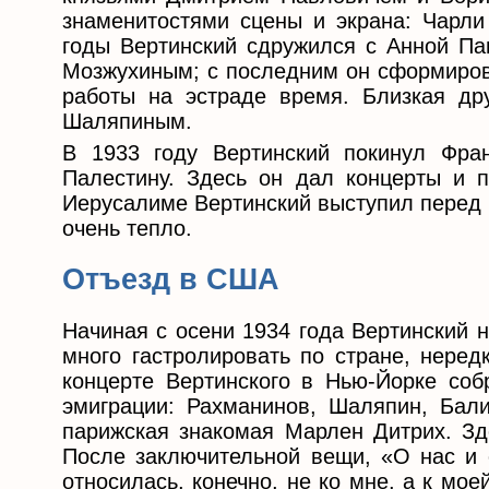
знаменитостями сцены и экрана: Чарли
годы Вертинский сдружился с Анной Па
Мозжухиным; с последним он сформирова
работы на эстраде время. Близкая др
Шаляпиным.
В 1933 году Вертинский покинул Фра
Палестину. Здесь он дал концерты и п
Иерусалиме Вертинский выступил перед 
очень тепло.
Отъезд в США
Начиная с осени 1934 года Вертинский 
много гастролировать по стране, неред
концерте Вертинского в Нью-Йорке соб
эмиграции: Рахманинов, Шаляпин, Бали
парижская знакомая Марлен Дитрих. Зд
После заключительной вещи, «О нас и 
относилась, конечно, не ко мне, а к мое