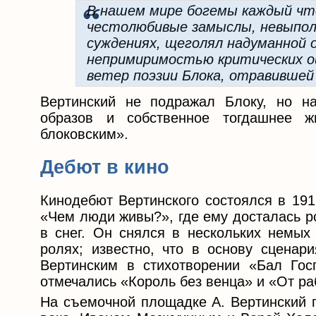
В нашем мире богемы каждый что
честолюбивые замыслы, невыполн
суждениях, щеголял надуманной 
непримиримостью критических оц
ветер поэзии Блока, отравившей
Вертинский не подражал Блоку, но на
образов и собственное тогдашнее ж
блоковским».
Дебют в кино
Кинодебют Вертинского состоялся в 191
«Чем люди живы?», где ему досталась р
в снег. Он снялся в нескольких немых
ролях; известно, что в основу сценари
Вертинским в стихотворении «Бал Гос
отмечались «Король без венца» и «От ра
На съемочной площадке А. Вертинский п