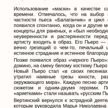
Использование «маски» в качестве с
времени. Отмечалось, что на выбор 
частности пьеса «Балаганчик» и цикл 
появился спонтанно, когда он и другие
концерты для раненых, и «был необходи
неуверенности и растерянности пере
артисту входить в образ. Его Пьеро —
вечно грезящий о чем-то, печальный 
истинное страдание и истинное благород
Позже появился образ «черного Пьеро»
домино, на смену белому костюму Пьеро
Новый Пьеро стал «в своих песенках 
утратил наивные грезы юности, раз
окружающего мира». Каждую песню арти
сюжетом и одним-двумя героями. П
«ариетками» стали называть «русским Пь
Вертинский вернулся к эстрадной деяте
которым руководила Марья Николаевна Н