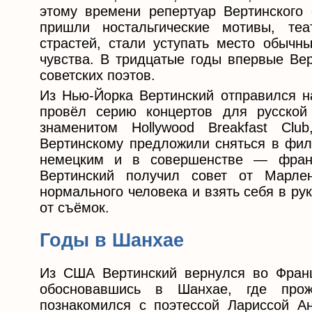
этому времени репертуар Вертинского 
пришли ностальгические мотивы, те
страстей, стали уступать место обыч
чувства. В тридцатые годы впервые Вер
советских поэтов.
Из Нью-Йорка Вертинский отправился н
провёл серию концертов для русско
знаменитом Hollywood Breakfast Cl
Вертинскому предложили сняться в фил
немецким и в совершенстве — франц
Вертинский получил совет от Марл
нормального человека и взять себя в рук
от съёмок.
Годы в Шанхае
Из США Вертинский вернулся во Франц
обосновавшись в Шанхае, где прож
познакомился с поэтессой Лариссой А