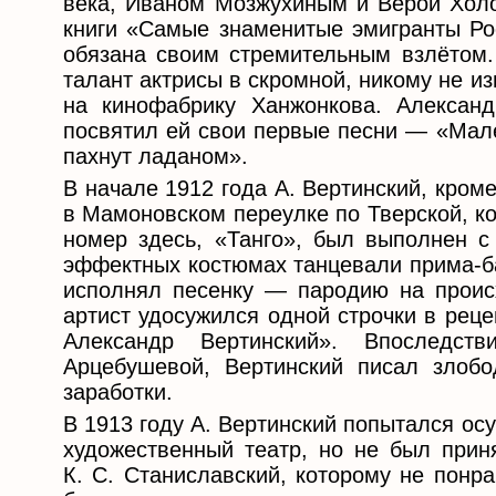
века, Иваном Мозжухиным и Верой Холод
книги «Самые знаменитые эмигранты Ро
обязана своим стремительным взлётом.
талант актрисы в скромной, никому не и
на кинофабрику Ханжонкова. Алексан
посвятил ей свои первые песни — «Мале
пахнут ладаном».
В начале 1912 года А. Вертинский, кром
в Мамоновском переулке по Тверской, к
номер здесь, «Танго», был выполнен с
эффектных костюмах танцевали прима-бал
исполнял песенку — пародию на проис
артист удосужился одной строчки в рец
Александр Вертинский». Впоследст
Арцебушевой, Вертинский писал злоб
заработки.
В 1913 году А. Вертинский попытался ос
художественный театр, но не был прин
К. С. Станиславский, которому не понр