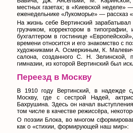
Вавича, Дж. Ансельми, М. Каринской
местных газетах; в «Киевской неделе» 
еженедельнике «Лукоморье» — рассказ «
На жизнь себе Вертинский зарабатывал 
грузчиком, корректором в типографии, 
бухгалтером в гостинице «Европейской»
времени относится и его знакомство с п
художниками А. Осмеркиным, К. Малевич
салона, созданного С. Н. Зелинской, 
гимназии, из которой Вертинский был ис
Переезд в Москву
В 1910 году Вертинский, в надежде с
Москву, где с сестрой Надей, актри
Бахрушина. Здесь он начал выступления
том числе в качестве режиссёра, некотор
О поэзии Блока, во многом сформировав
как о «стихии, формирующей наш мир»: