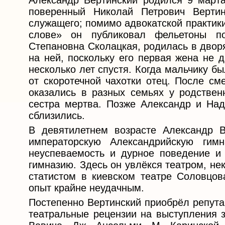
Александр Вертинский родился 9 марта
поверенный Николай Петрович Вертин
служащего; помимо адвокатской практик
слове» он публиковал фельетоны п
Степановна Сколацкая, родилась в двор
на ней, поскольку его первая жена не 
несколько лет спустя. Когда мальчику бы
от скоротечной чахотки отец. После см
оказались в разных семьях у родствен
сестра мертва. Позже Александр и Над
сблизились.
В девятилетнем возрасте Александр 
императорскую Александрийскую ги
неуспеваемость и дурное поведение и
гимназию. Здесь он увлёкся театром, не
статистом в киевском театре Соловцов
опыт крайне неудачным.
Постепенно Вертинский приобрёл репута
театральные рецензии на выступления 