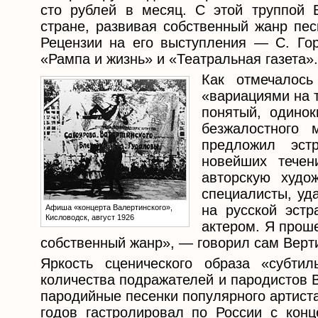
сто рублей в месяц. С этой труппой 
стране, развивая собственный жанр пес
Рецензии на его выступления — С. Гор
«Рампа и жизнь» и «Театральная газета».
Как отмечалось
«вариациями на т
понятый, одино
безжалостного
предложил эст
новейших течен
авторскую худо
специалисты, уд
на русской эст
Афиша «концерта Валертинского»,
Кисловодск, август 1926
актером. Я проше
собственный жанр», — говорил сам Верт
Яркость сценического образа «субти
количества подражателей и пародистов В
пародийные песенки популярного артиста
годов гастролировал по России с конц