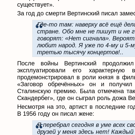
существует».
За год до смерти Вертинский писал заме
Где-то там: наверху всё ещё дел
стране. Обо мне не пишут и не 
говорят: «Нет сигнала». Вероятн
любит народ. Я уже по 4-му и 5-м
третью тысячу концертов!..
После войны Вертинский продолжил
эксплуатировали его характерну
продемонстрировал в роли князя в фил
«Заговор обречённых» он и получил 
Сталинскую премию. Была отмечена так
Скандербег», где он сыграл роль дожа В
Несмотря на это, артист в последние г
В 1956 году он писал жене:
Я перебрал сегодня в уме всех сво
друзей у меня здесь нет! Каждый 