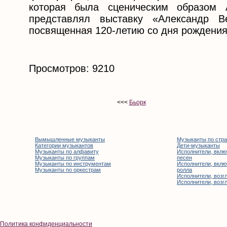
которая была сценическим образом 
представлял выставку «Александр В
посвященная 120-летию со дня рождени
Просмотров: 9210
<<<
Бьорк
Вымышленные музыканты
Музыканты по стр
Категории музыкантов
Дети-музыканты
Музыканты по алфавиту
Исполнители, вклю
Музыканты по группам
песен
Музыканты по инструментам
Исполнители, вклю
Музыканты по оркестрам
ролла
Исполнители, возгл
Исполнители, возгл
Политика конфиденциальности