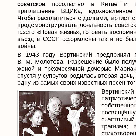
советское посольство в Китае и п
приглашение ВЦИКа, вдохновлённое 
Чтобы расплатиться с долгами, артист 
продемонстрировать лояльность советск
газете «Новая жизнь», готовить воспоми
въезд в СССР оформлены так и не были
войны.
В 1943 году Вертинский предпринял
В. М. Молотова. Разрешение было получ
женой и трёхмесячной дочерью Марианн
спустя у супругов родилась вторая дочь
одну из самых своих известных песен тог
Вертинск
патриотич
собственно
посвящённу
счастливый
трагизма; 
стихотворе