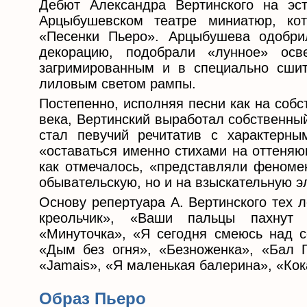
Дебют Александра Вертинского на эс
Арцыбушевском театре миниатюр, ко
«Песенки Пьеро». Арцыбушева одобрил
декорацию, подобрали «лунное» осв
загримированным и в специально сши
лиловым светом рампы.
Постепенно, исполняя песни как на собс
века, Вертинский выработал собственны
стал певучий речитатив с характерны
«оставаться именно стихами на оттеняю
как отмечалось, «представляли феномен
обывательскую, но и на взыскательную 
Основу репертуара А. Вертинского тех 
креольчик», «Ваши пальцы пахнут 
«Минуточка», «Я сегодня смеюсь над с
«Дым без огня», «Безноженка», «Бал Г
«Jamais», «Я маленькая балерина», «Кок
Образ Пьеро