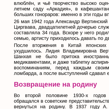
влюблён, и чьё творчество высоко оцен
летнем саду «Аркадия», в кафешантан
больших гонораров: именно в эти годы в
26 мая 1942 года Александр Вертинский
Циргвава, двадцатилетней дочерью служ
составляла 34 года. Вскоре у него род
семью, артисту приходилось давать по дв
После вторжения в Китай японских
ухудшилось. Лидия Владимировна Верт
Шанхая не было притока иностранн
медикаментами, и даже таблетку аспири
воспоминаниям, перед каждым свои
ломбарда, а после выступлений сдавал е
Возвращение на родину
Во второй половине 1930-х годов 
обращался в советские представительст
вернуться на родину. В 1937 году А.