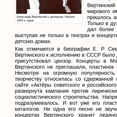
Вертинский
мирового и
пришлось ак
Александр Вертинский с дочерьми. Начало
1950-х годов
Только в ду
дал более 
выступая не только в театрах и концерт
детских домах.
Как отмечается в биографии Е. Р. Се
Вертинского к исполнению в СССР было 
присутствовал цензор. Концерты в М
Вертинского не приглашали, пластинок 
Несмотря на огромную популярность
творчеству относилась со сдержанной 
сайте «Актёры советского и российског
развернута кампания против лирическ
социалистического строительства. Напр
подразумевалось. И вот уже его плас
каталогов. Ни одна его песня не зву
концертах Вертинского хранят ледя