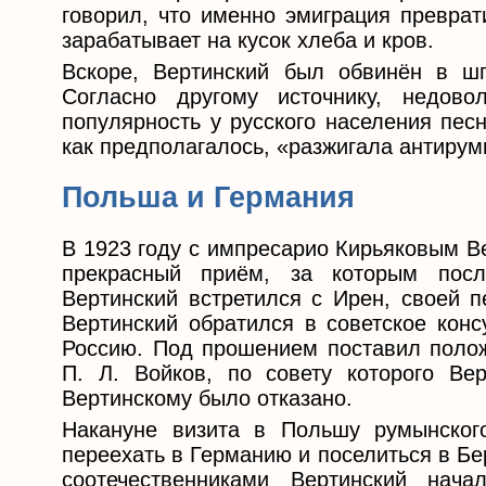
говорил, что именно эмиграция преврати
зарабатывает на кусок хлеба и кров.
Вскоре, Вертинский был обвинён в ш
Согласно другому источнику, недов
популярность у русского населения пес
как предполагалось, «разжигала антирум
Польша и Германия
В 1923 году с импресарио Кирьяковым В
прекрасный приём, за которым посл
Вертинский встретился с Ирен, своей п
Вертинский обратился в советское кон
Россию. Под прошением поставил поло
П. Л. Войков, по совету которого Ве
Вертинскому было отказано.
Накануне визита в Польшу румынског
переехать в Германию и поселиться в Бе
соотечественниками Вертинский нач