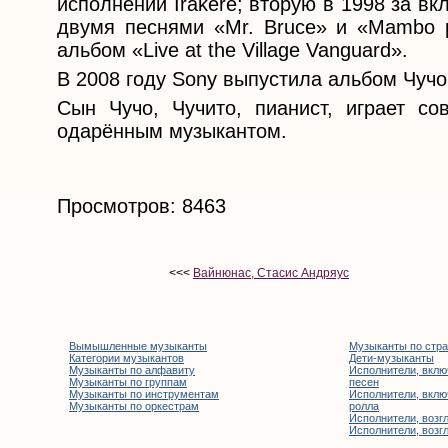
исполнении Irakere; вторую в 1998 за вк
двумя песнями «Mr. Bruce» и «Mambo p
альбом «Live at the Village Vanguard».
В 2008 году Sony выпустила альбом Чучо 
Сын Чучо, Чучито, пианист, играет со
одарённым музыкантом.
Просмотров: 8463
<<<
Вайнюнас, Стасис Андряус
Вымышленные музыканты
Музыканты по стр
Категории музыкантов
Дети-музыканты
Музыканты по алфавиту
Исполнители, вклю
Музыканты по группам
песен
Музыканты по инструментам
Исполнители, вклю
Музыканты по оркестрам
ролла
Исполнители, возгл
Исполнители, возгл