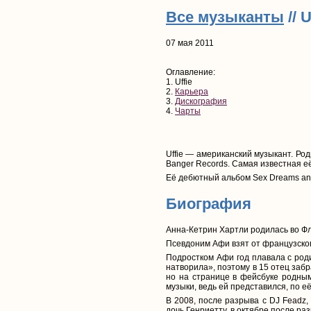
Все музыканты
// U
07 мая 2011
Оглавление:
1. Uffie
2.
Карьера
3.
Дискография
4.
Чарты
Uffie — американский музыкант. Ро
Banger Records. Самая известная е
Её дебютный альбом Sex Dreams and
Биография
Анна-Кетрин Хартли родилась во Фло
Псевдоним Афи взят от французского
Подростком Афи год плавала с роди
натворила», поэтому в 15 отец заб
но на странице в фейсбуке родным 
музыки, ведь ей представился, по е
В 2008, после разрыва с DJ Feadz,
дочь Генриетту, в октябре после ра