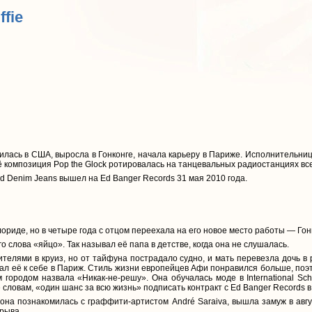
ffie
дилась в США, выросла в Гонконге, начала карьеру в Париже. Исполнительни
ё композиция Pop the Glock ротировалась на танцевальных радиостанциях все
 Denim Jeans вышел на Ed Banger Records 31 мая 2010 года.
риде, но в четыре года с отцом переехала на его новое место работы — Гонко
 слова «яйцо». Так называл её папа в детстве, когда она не слушалась.
телями в круиз, но от тайфуна пострадало судно, и мать перевезла дочь в 
рал её к себе в Париж. Стиль жизни европейцев Афи понравился больше, поэт
городом назвала «Никак-не-решу». Она обучалась моде в International Scho
ё словам, «один шанс за всю жизнь» подписать контракт с Ed Banger Records в
 она познакомилась с граффити-артистом André Saraiva, вышла замуж в авгу
зрыва.