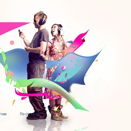
нтам
По странам