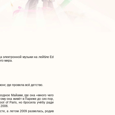
ца электронной музыки на лейбле Ed
го мира.
нг, где провела всё детство.
родное Майами, где она «много чего
ому она живёт в Париже до сих пор,
ol of Paris, но бросила учёбу ради
 2006.
сте, а летом 2009 развелась, родив