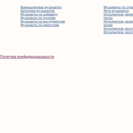
Вымышленные музыканты
Музыканты по стр
Категории музыкантов
Дети-музыканты
Музыканты по алфавиту
Исполнители, вклю
Музыканты по группам
песен
Музыканты по инструментам
Исполнители, вклю
Музыканты по оркестрам
ролла
Исполнители, возгл
Исполнители, возгл
Политика конфиденциальности