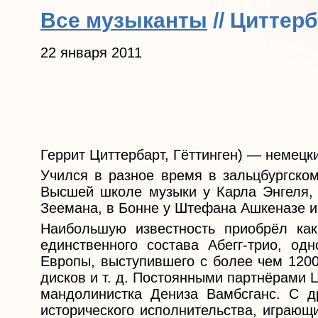
Все музыканты
// Циттерб
22 января 2011
Геррит Циттербарт, Гёттинген) — немецки
Учился в разное время в зальцбургско
Высшей школе музыки у Карла Энгеля,
Зеемана, в Бонне у Штефана Ашкеназе и
Наибольшую известность приобрёл ка
единственного состава Абегг-трио, од
Европы, выступившего с более чем 1200
дисков и т. д. Постоянными партнёрами 
мандолинистка Дениза Вамбсганс. С др
исторического исполнительства, играющ