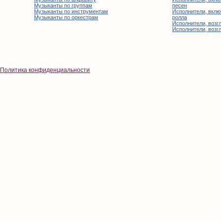
Музыканты по группам
песен
Музыканты по инструментам
Исполнители, вклю
Музыканты по оркестрам
ролла
Исполнители, возгл
Исполнители, возгл
Политика конфиденциальности