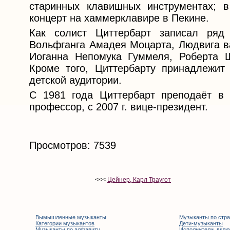
старинных клавишных инструментах; 
концерт на хаммерклавире в Пекине.
Как солист Циттербарт записал ряд
Вольфганга Амадея Моцарта, Людвига в
Иоганна Непомука Гуммеля, Роберта 
Кроме того, Циттербарту принадлежит
детской аудитории.
С 1981 года Циттербарт преподаёт в 
профессор, с 2007 г. вице-президент.
Просмотров: 7539
<<<
Цейнер, Карл Траугот
Вымышленные музыканты
Музыканты по стр
Категории музыкантов
Дети-музыканты
Музыканты по алфавиту
Исполнители, вклю