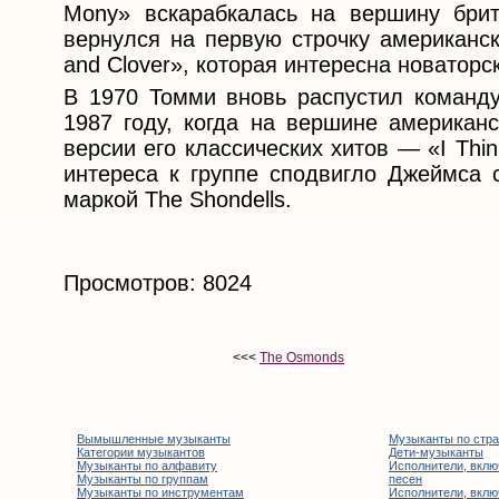
Mony» вскарабкалась на вершину брит
вернулся на первую строчку американск
and Clover», которая интересна новатор
В 1970 Томми вновь распустил команду,
1987 году, когда на вершине американс
версии его классических хитов — «I Th
интереса к группе сподвигло Джеймса 
маркой The Shondells.
Просмотров: 8024
<<<
The Osmonds
Вымышленные музыканты
Музыканты по стр
Категории музыкантов
Дети-музыканты
Музыканты по алфавиту
Исполнители, вклю
Музыканты по группам
песен
Музыканты по инструментам
Исполнители, вклю