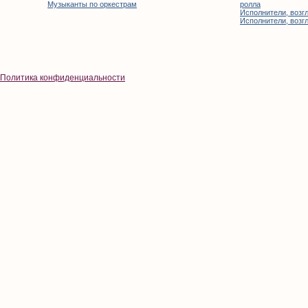
Музыканты по оркестрам
ролла
Исполнители, возгл
Исполнители, возгл
Политика конфиденциальности