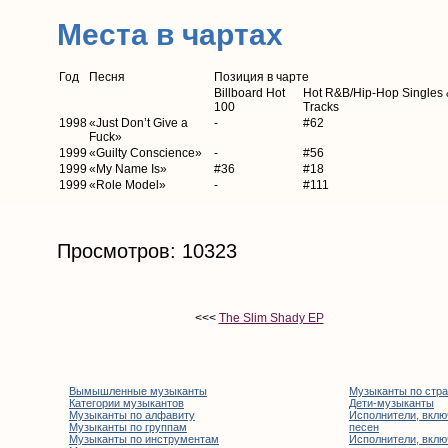
Места в чартах
Год
Песня
Позиция в чарте
Billboard Hot
Hot R&B/Hip-Hop Singles 
100
Tracks
1998
«Just Don’t Give a
-
#62
Fuck»
1999
«Guilty Conscience»
-
#56
1999
«My Name Is»
#36
#18
1999
«Role Model»
-
#111
Просмотров: 10323
<<<
The Slim Shady EP
Вымышленные музыканты
Музыканты по стр
Категории музыкантов
Дети-музыканты
Музыканты по алфавиту
Исполнители, вклю
Музыканты по группам
песен
Музыканты по инструментам
Исполнители, вклю