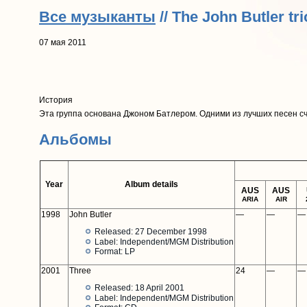
Все музыканты
// The John Butler tri
07 мая 2011
История
Эта группа основана Джоном Батлером. Одними из лучших песен сч
Альбомы
Year
Album details
AUS
AUS
ARIA
AIR
1998
John Butler
—
—
—
Released: 27 December 1998
Label: Independent/MGM Distribution
Format: LP
2001
Three
24
—
—
Released: 18 April 2001
Label: Independent/MGM Distribution