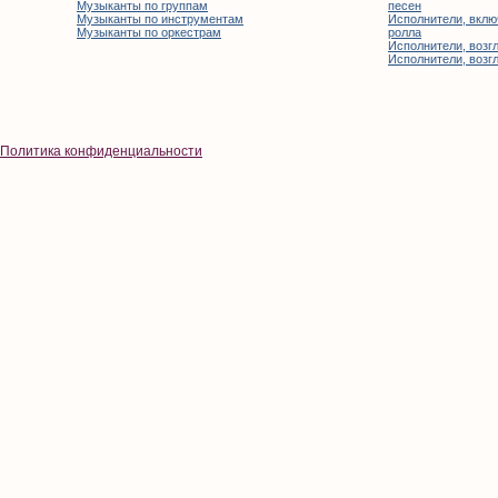
Музыканты по группам
песен
Музыканты по инструментам
Исполнители, вклю
Музыканты по оркестрам
ролла
Исполнители, возгл
Исполнители, возгл
Политика конфиденциальности