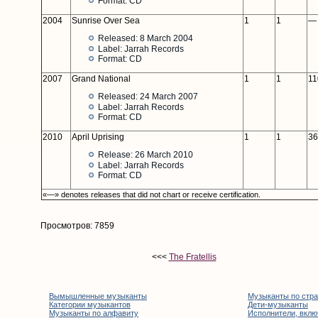
Format: CD
2004
Sunrise Over Sea
1
1
—
Released: 8 March 2004
Label: Jarrah Records
Format: CD
2007
Grand National
1
1
11
Released: 24 March 2007
Label: Jarrah Records
Format: CD
2010
April Uprising
1
1
36
Release: 26 March 2010
Label: Jarrah Records
Format: CD
«—» denotes releases that did not chart or receive certification.
Просмотров: 7859
<<<
The Fratellis
Вымышленные музыканты
Музыканты по стр
Категории музыкантов
Дети-музыканты
Музыканты по алфавиту
Исполнители, вклю