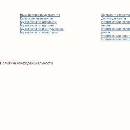
Вымышленные музыканты
Музыканты по стр
Категории музыкантов
Дети-музыканты
Музыканты по алфавиту
Исполнители, вклю
Музыканты по группам
песен
Музыканты по инструментам
Исполнители, вклю
Музыканты по оркестрам
ролла
Исполнители, возгл
Исполнители, возгл
Политика конфиденциальности