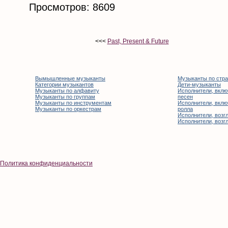
Просмотров: 8609
<<<
Past, Present & Future
Вымышленные музыканты
Музыканты по стр
Категории музыкантов
Дети-музыканты
Музыканты по алфавиту
Исполнители, вклю
Музыканты по группам
песен
Музыканты по инструментам
Исполнители, вклю
Музыканты по оркестрам
ролла
Исполнители, возгл
Исполнители, возгл
Политика конфиденциальности