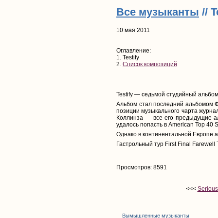
Все музыканты
// T
10 мая 2011
Оглавление:
1. Testify
2.
Список композиций
Testify — седьмой студийный альбо
Альбом стал последний альбомом Ф
позиции музыкального чарта журнала
Коллинза — все его предыдущие ал
удалось попасть в American Top 40 
Однако в континентальной Европе ал
Гастрольный тур First Final Farewe
Просмотров: 8591
<<<
Serious 
Вымышленные музыканты