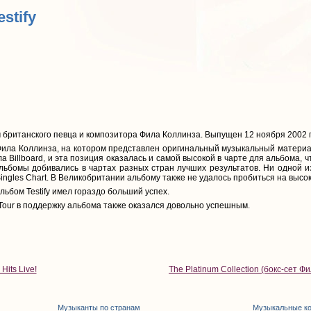
estify
м британского певца и композитора Фила Коллинза. Выпущен 12 ноября 2002 
ила Коллинза, на котором представлен оригинальный музыкальный материа
 Billboard, и эта позиция оказалась и самой высокой в чарте для альбома,
ьбомы добивались в чартах разных стран лучших результатов. Ни одной и
Singles Chart. В Великобритании альбому также не удалось пробиться на высок
ьбом Testify имел гораздо больший успех.
ll Tour в поддержку альбома также оказался довольно успешным.
Hits Live!
The Platinum Collection (бокс-сет Ф
Музыканты по странам
Музыкальные к