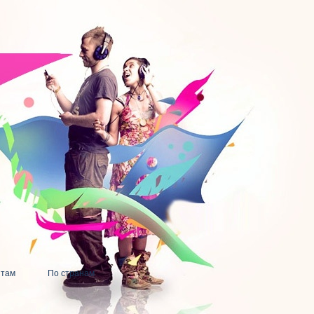
нтам
По странам