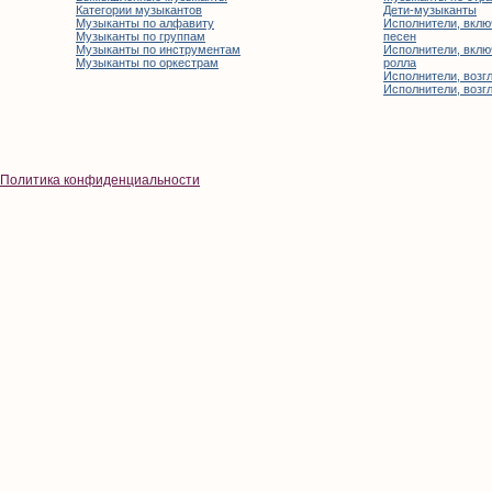
Категории музыкантов
Дети-музыканты
Музыканты по алфавиту
Исполнители, вклю
Музыканты по группам
песен
Музыканты по инструментам
Исполнители, вклю
Музыканты по оркестрам
ролла
Исполнители, возгл
Исполнители, возгл
Политика конфиденциальности