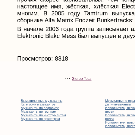
настоящее имя, жёсткая, хлёсткая Elec
многим. В 2005 году Tamtrum выпуска
сборнике Alfa Matrix Endzeit Bunkertracks
В начале 2006 года группа записывает ал
Elektronic Blakc Mess был выпущен в дву
Просмотров: 8318
<<<
Stereo Total
Вымышленные музыканты
Музыканты по стр
Категории музыкантов
Дети-музыканты
Музыканты по алфавиту
Исполнители, вклю
Музыканты по группам
песен
Музыканты по инструментам
Исполнители, вклю
Музыканты по оркестрам
ролла
Исполнители, возгл
Исполнители, возгл