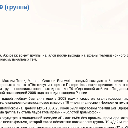
Т9 (группа)
а. Ажиотаж вокруг группы начался после выхода на экраны телевизионного 
вных музыкальных тем.
Максим Treez, Марина Grace и Beatwell— каждый сам для себя пишет те
ценных солиста. «Т9» живут и творят в Питере. Коллектив признается, что н
руг группы появился после выхода сингла Т9 «Ода нашей любви» . По данн
ой композицией 2008 года на радиостанциях России.
 нашей любви» был снят еще в 2008 году и сразу же стал лидером чарт
 телеканалов появилось новое видео от Т9 — клип на песню «Черновики груст
лимпийском на Премии МУЗ-ТВ,. А 25 июня были удостоены премии Бог Эфир
ода группа Т9 стала лауреатом премии «Золотой граммофон».
 саундтрек к молодежной комедии «Пикап: съём без правил», премьера котор
ую песню фильма, которой стала абсолютно новая песня группы Т9 «Дай мне 
отации музыкальных телеканалов страны появился видеоклип группы Т9 и Ю