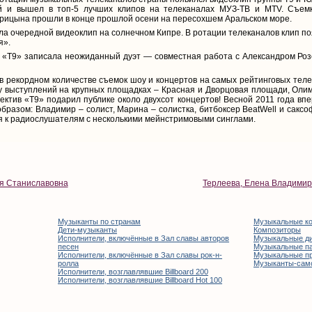
й и вышел в топ-5 лучших клипов на телеканалах МУЗ-ТВ и MTV. Съем
урицына прошли в конце прошлой осени на пересохшем Аральском море.
ла очередной видеоклип на солнечном Кипре. В ротации телеканалов клип по
я».
 «Т9» записала неожиданный дуэт — совместная работа с Александром Ро
в рекордном количестве съемок шоу и концертов на самых рейтинговых теле
у выступлений на крупных площадках – Красная и Дворцовая площади, Олим
лектив «Т9» подарил публике около двухсот концертов! Весной 2011 года вп
разом: Владимир – солист, Марина – солистка, битбоксер BeatWell и саксофо
я к радиослушателям с несколькими мейнстримовыми синглами.
я Станиславовна
Терлеева, Елена Владими
Музыканты по странам
Музыкальные к
Дети-музыканты
Композиторы
Исполнители, включённые в Зал славы авторов
Музыкальные д
песен
Музыкальные п
Исполнители, включённые в Зал славы рок-н-
Музыкальные п
ролла
Музыканты-сам
Исполнители, возглавлявшие Billboard 200
Исполнители, возглавлявшие Billboard Hot 100