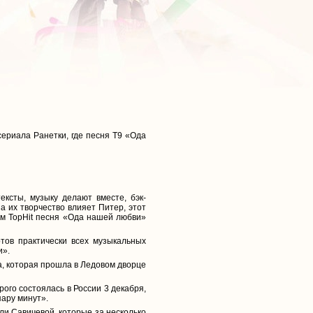
сериала Ранетки, где песня Т9 «Ода
ксты, музыку делают вместе, бэк-
а их творчество влияет Питер, этот
ым TopHit песня «Ода нашей любви»
ов практически всех музыкальных
и».
а, которая прошла в Ледовом дворце
ого состоялась в России 3 декабря,
пару минут».
ли Савичевой, которые за несколько