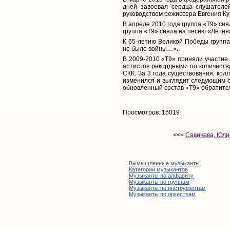
дней завоевал сердца слушателе
руководством режиссера Евгения К
В апреле 2010 года группа «Т9» сня
группа «Т9» сняла на песню «Летня
К 65-летию Великой Победы группа
не было войны…».
В 2009-2010 «Т9» приняли участие 
артистов рекордными по количеств
СКК. За 3 года существования, кол
изменился и выглядит следующим об
обновленный состав «Т9» обратитс
Просмотров: 15019
<<<
Савичева, Юли
Вымышленные музыканты
Категории музыкантов
Музыканты по алфавиту
Музыканты по группам
Музыканты по инструментам
Музыканты по оркестрам