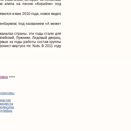
ки клипа на песню «Корабли» под
явился в мае 2010 года, новое видео
зенбаумом, под названием «А может
каналах страны, эти годы стали для
пийский, Лужники, Ледовый дворец,
ервые за годы работы состав группы
нист-виртуоз mr. Nuts. В 2011 году
ровна
>>>
оллективы
инастии
ародисты
родюсеры
оубийцы