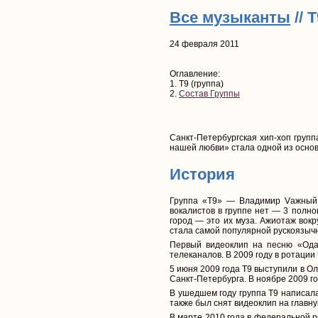
Все музыканты
// 
24 февраля 2011
Оглавление:
1. Т9 (группа)
2.
Состав Группы
Санкт-Петербургская хип-хоп групп
нашей любви» стала одной из осно
История
Группа «Т9» — Владимир Vажный, 
вокалистов в группе нет — 3 полно
город — это их муза. Ажиотаж вок
стала самой популярной рускоязычн
Первый видеоклип на песню «Ода
телеканалов. В 2009 году в ротации
5 июня 2009 года Т9 выступили в О
Санкт-Петербурга. В ноябре 2009 г
В ушедшем году группа Т9 написала
также был снят видеоклип на главн
В марте 2010 года в федеральной р