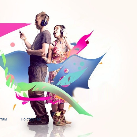
нтам
По странам