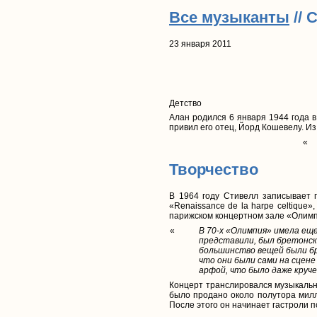
Все музыканты
// 
23 января 2011
Детство
Алан родился 6 января 1944 года в
привил его отец, Йорд Кошевелу. И
«
Творчество
В 1964 году Стивелл записывает п
«Renaissance de la harpe celtique
парижском концертном зале «Олимпи
«
В 70-х «Олимпия» имела ещ
представили, был бретонск
большинство вещей были б
что они были сами на сцене
арфой, что было даже круче
Концерт транслировался музыкальн
было продано около полутора милл
После этого он начинает гастроли 