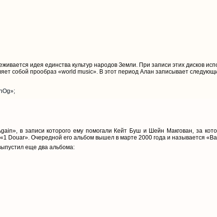
леживается идея единства культур народов Земли. При записи этих дисков и
вляет собой прообраз «world music». В этот период Алан записывает следующ
 nOg»;
gain», в записи которого ему помогали Кейт Буш и Шейн Макгован, за кот
«1 Douar». Очередной его альбом вышел в марте 2000 года и называется «Back
выпустил еще два альбома: