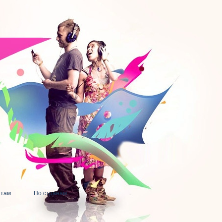
нтам
По странам