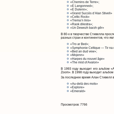
«Chemins de Terre»;
«E Langonned»;
«E Dulenn»;
«Grand Succès d’Alan Stivell»
«Celtic Rock»
«Trema’n Inis»
«Raok dilestra»;
«Un Dewezh barzh gêr»
В 80-х в творчестве Стивелла прос
разных стран и континентов, что я
«Tro ar Bed»;
«Symphonie Celtique — Tir na
«Bed an dud vew»;
«Mojenn»
«Harpes du nouvel âge»
«The mist of Avalon»
В 1993 году выходит его альбом «A
Zoom». В 1998 году выходит альбом 
За последнее время Алан Стивелл 
«Au-delà des mots»
«Explore»
«Emerald»
Просмотров: 7766