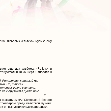
риж. Любовь к кельтской музыке ему
вает еще два альбома: «Reflets» и
ся триумфальный концерт Стивелла в
й. Репертуар, который мы
ми. Но, так как
ретонцы могли считать,
не с оружием в руках, но с
»
названием «A l’Olympia». В Европе
тселлером среди кельтской музыки.
ии» он выпустил следующие диски: