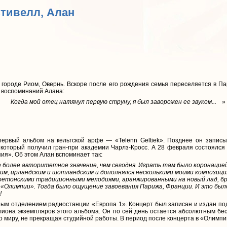
Стивелл, Алан
 городе Риом, Овернь. Вскоре после его рождения семья переселяется в Па
з воспоминаний Алана:
Когда мой отец натянул первую струну, я был заворожен ее звуком...
»
ервый альбом на кельтской арфе — «Telenn Geltiek». Позднее он записы
», который получил гран-при академии Чарлз-Кросс. А 28 февраля состоял
я». Об этом Алан вспоминает так:
е более авторитетное значение, чем сегодня. Играть там было коронацие
им, ирландским и шотландским и дополнялся несколькими моими композиция
ретонскими традиционными мелодиями, аранжированными на новый лад, б
 «Олимпии». Тогда было ощущение завоевания Парижа, Франции. И это было 
!
ым отделением радиостанции «Европа 1». Концерт был записан и издан под 
иона экземпляров этого альбома. Он по сей день остается абсолютным бес
по миру, не прекращая студийной работы. В период после концерта в «Олимп