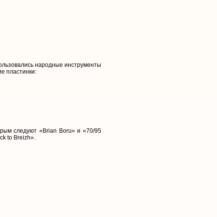
спользовались народные инструменты
ие пластинки:
орым следуют «Brian Boru» и «70/95
 to Breizh».