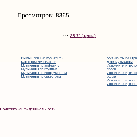
Просмотров: 8365
<<<
SR-71 (группа)
Вымышленные музыканты
Музыканты по стр
Категории музыкантов
Дети-музыканты
Музыканты по алфавиту
Исполнители, вклю
Музыканты по группам
песен
Музыканты по инструментам
Исполнители, вклю
Музыканты по оркестрам
ролла
Исполнители, возгл
Исполнители, возгл
Политика конфиденциальности