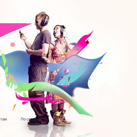
нтам
По странам