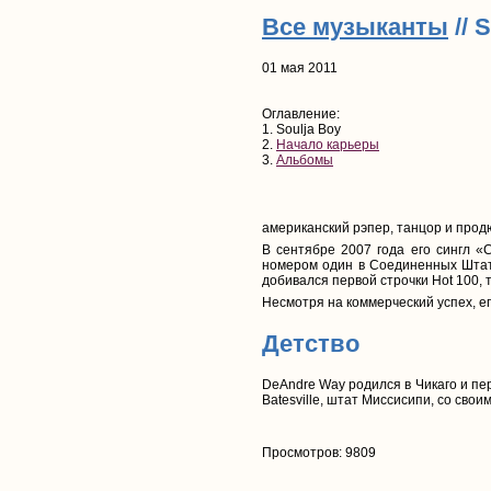
Все музыканты
// 
01 мая 2011
Оглавление:
1. Soulja Boy
2.
Начало карьеры
3.
Альбомы
американский рэпер, танцор и прод
В сентябре 2007 года его сингл «C
номером один в Соединенных Штата
добивался первой строчки Hot 100,
Несмотря на коммерческий успех, ег
Детство
DeAndre Way родился в Чикаго и пер
Batesville, штат Миссисипи, со сво
Просмотров: 9809