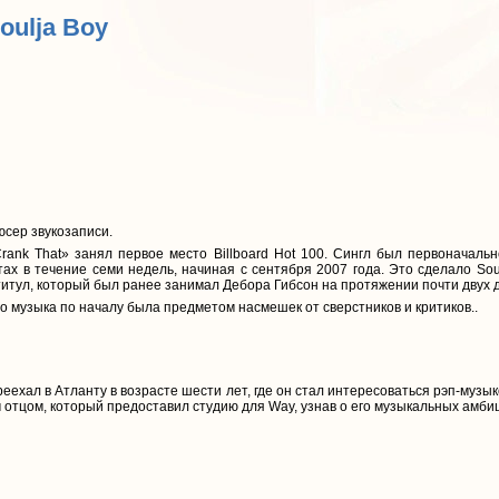
Soulja Boy
юсер звукозаписи.
rank That» занял первое место Billboard Hot 100. Сингл был первоначаль
х в течение семи недель, начиная с сентября 2007 года. Это сделало Soul
 титул, который был ранее занимал Дебора Гибсон на протяжении почти двух 
о музыка по началу была предметом насмешек от сверстников и критиков..
еехал в Атланту в возрасте шести лет, где он стал интересоваться рэп-музыко
им отцом, который предоставил студию для Way, узнав о его музыкальных амби