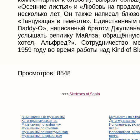
«Осенние листья» и «Любовь на продажу
несколько лет. Он также написал блюз
«Танцующая в темноте». Единственным и
Daddy-O», написанный братом Джулиана 
услышать реплику Майлза, обращённую 
хотел, Альфред?». Сотрудничество 
1959 году во время работы над Kind of B
Просмотров: 8548
<<<
Sketches of Spain
Вымышленные музыканты
Музыканты по стр
Категории музыкантов
Дети-музыканты
Музыканты по алфавиту
Исполнители, вклю
Музыканты по группам
песен
Музыканты по инструментам
Исполнители, вклю
Музыканты по оркестрам
ролла
Исполнители, возгл