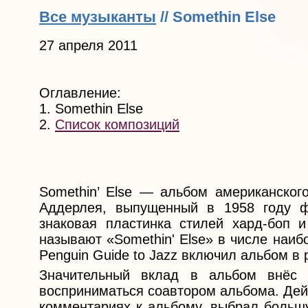
Все музыканты
// Somethin Else
27 апреля 2011
Оглавление:
1. Somethin Else
2.
Список композиций
Somethin’ Else — альбом американског
Аддерлея, выпущенный в 1958 году ф
знаковая пластинка стилей хард-боп и
называют «Somethin' Else» в числе наи
Penguin Guide to Jazz включил альбом в
Значительный вклад в альбом внёс 
восприниматься соавтором альбома. Дейв
комментариях к альбому, выбрал большу