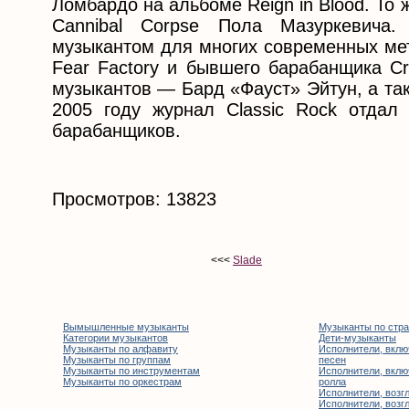
Ломбардо на альбоме Reign in Blood. То
Cannibal Corpse Пола Мазуркевича
музыкантом для многих современных ме
Fear Factory и бывшего барабанщика Cr
музыкантов — Бард «Фауст» Эйтун, а также
2005 году журнал Classic Rock отдал
барабанщиков.
Просмотров: 13823
<<<
Slade
Вымышленные музыканты
Музыканты по стр
Категории музыкантов
Дети-музыканты
Музыканты по алфавиту
Исполнители, вклю
Музыканты по группам
песен
Музыканты по инструментам
Исполнители, вклю
Музыканты по оркестрам
ролла
Исполнители, возгл
Исполнители, возгл