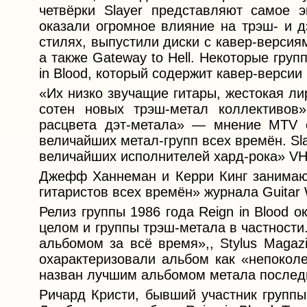
четвёрки Slayer представляют самое 
оказали огромное влияние на трэш- и д
стилях, выпустили диски с кавер-версиями 
а также Gateway to Hell. Некоторые гру
in Blood, который содержит кавер-версии 
«Их низко звучащие гитары, жестокая л
сотен новых трэш-метал коллективов
расцвета дэт-метала» — мнение MTV о
величайших метал-групп всех времён. Sl
величайших исполнителей хард-рока» VH
Джефф Ханнеман и Керри Кинг занимают
гитаристов всех времён» журнала Guitar 
Релиз группы 1986 года Reign in Blood 
целом и группы трэш-метала в частност
альбомом за всё время»,, Stylus Magaz
охарактеризовали альбом как «непоколе
назван лучшим альбомом метала послед
Ричард Кристи, бывший участник группы