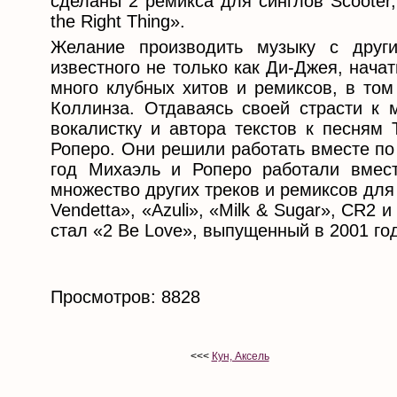
сделаны 2 ремикса для синглов Scooter
the Right Thing».
Желание производить музыку с друг
известного не только как Ди-Джея, начат
много клубных хитов и ремиксов, в то
Коллинза. Отдаваясь своей страсти к 
вокалистку и автора текстов к песням 
Роперо. Они решили работать вместе по
год Михаэль и Роперо работали вмес
множество других треков и ремиксов для т
Vendetta», «Azuli», «Milk & Sugar», CR2
стал «2 Be Love», выпущенный в 2001 го
Просмотров: 8828
<<<
Кун, Аксель