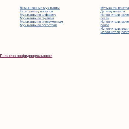
Вымышленные музыканты
Музыканты по стр
Категории музыкантов
Дети-музыканты
Музыканты по алфавиту
Исполнители, вклю
Музыканты по группам
песен
Музыканты по инструментам
Исполнители, вклю
Музыканты по оркестрам
ролла
Исполнители, возгл
Исполнители, возгл
Политика конфиденциальности