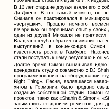
проявилась страсть к музыке и, к неудов
В 16 лет старшие друзья взяли его с со
Ди-Джеев. В тот самый момент, он осо
Сначала он практиковался в микширова
«вертушки». Прошло немного време
вечеринках он перенимал опыт у своих 
один из друзей Михаэля не пригласил 
Владелец клуба обратил внимание на ег
выступлений, в конце-концов Симон
известность росла в Гамбурге. Наконе
стали поступать к нему регулярно и он у
Долгое время Симон вынашивал идею с
арендовать студию совместно с DJ Shah
программированию на оборудовании сту
Right Thing». Песня, являвшаяся кавер-
хитом в Германии, было продано свыш
создание собственной студии. Симон с
проектов, таких как «Shahin & Simon», «Si
занимались созданием ремиксов для др