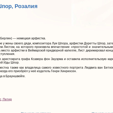
Шпор, Розалия
 Берлин) — немецкая арфистка.
е у жены своего дяди, композитора Луи Шпора, арфистки Доретты Шпор, затем
м Листом, на которого произвела впечатление «простотой и значительным
 место арфистки в Веймарской придворной капелле, Лист дирижировал конце
ступления.
о аристократа графа Ксавера фон Зауэрма и оставила исполнительскую карь
шей Иды Шпор.
естна также как владелица самого известного портрета Людвига ван Бетхо
 когда его приобрёл у неё издатель Генри Хинрихсен.
а в Брауншвейге.
с, Петер