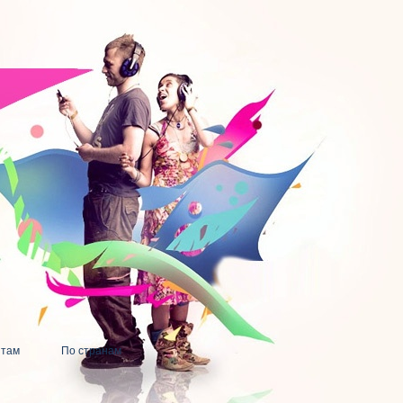
нтам
По странам