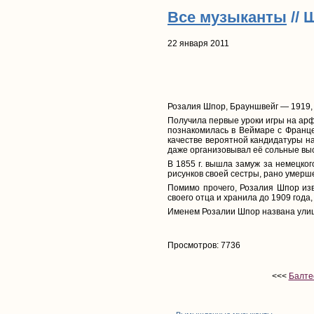
Все музыканты
// 
22 января 2011
Розалия Шпор, Брауншвейг — 1919,
Получила первые уроки игры на арф
познакомилась в Веймаре с Франце
качестве вероятной кандидатуры на
даже организовывал её сольные вы
В 1855 г. вышла замуж за немецког
рисунков своей сестры, рано умер
Помимо прочего, Розалия Шпор изв
своего отца и хранила до 1909 года,
Именем Розалии Шпор названа улиц
Просмотров: 7736
<<<
Балте