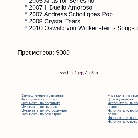
2005 Arias for Senesino
2007 Il Duello Amoroso
2007 Andreas Scholl goes Pop
2008 Crystal Tears
2010 Oswald von Wolkenstein - Songs o
Просмотров: 9000
<<<
Швейцер, Альберт
Вымышленные музыканты
Музыканты по стр
Категории музыкантов
Дети-музыканты
Музыканты по алфавиту
Исполнители, вклю
Музыканты по группам
песен
Музыканты по инструментам
Исполнители, вклю
Музыканты по оркестрам
ролла
Исполнители, возгл
Исполнители, возгл