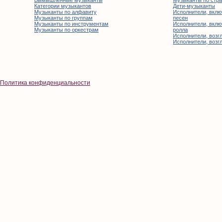
Категории музыкантов
Дети-музыканты
Музыканты по алфавиту
Исполнители, вклю
Музыканты по группам
песен
Музыканты по инструментам
Исполнители, вклю
Музыканты по оркестрам
ролла
Исполнители, возгл
Исполнители, возгл
Политика конфиденциальности