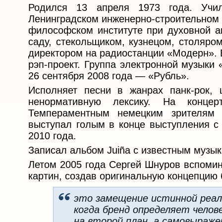
Родился 13 апреля 1973 года. Учи
Ленинградском инженерно-строительном и
философском институте при духовной ак
саду, стекольщиком, кузнецом, столяро
директором на радиостанции «Модерн». 
рэп-проект. Группа электронной музыки 
26 сентября 2008 года — «Рубль».
Исполняет песни в жанрах панк-рок, 
ненормативную лексику. На конц
Темпераментным немецким зрителям 
выступал голым в конце выступления с 
2010 года.
Записал альбом Juiña c известным музыкал
Летом 2005 года Сергей Шнуров вспомин
картин, создав оригинальную концепцию
это замещение истинной реал
когда бренд определяет челов
на второй план, а самовыраже