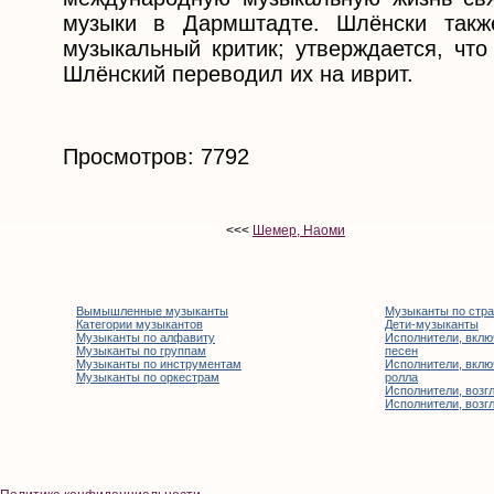
музыки в Дармштадте. Шлёнски также
музыкальный критик; утверждается, что
Шлёнский переводил их на иврит.
Просмотров: 7792
<<<
Шемер, Наоми
Вымышленные музыканты
Музыканты по стр
Категории музыкантов
Дети-музыканты
Музыканты по алфавиту
Исполнители, вклю
Музыканты по группам
песен
Музыканты по инструментам
Исполнители, вклю
Музыканты по оркестрам
ролла
Исполнители, возгл
Исполнители, возгл