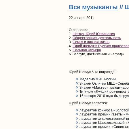
Все музыканты
// 
22 января 2011
Оглавление:
1.
Шевчук, Юрий Юлианович
2.
Общественная деятельность
3.
Семья и личная жизнь
4.
Юрий Шевчук и Русская правосла
5.
Сольная карьера
6. Заслуги, достижения и награды
Юрий Шевчук был награждён:
Медалью МЧС России
Знаком Отличия МВД «Сереб
Знаком «Мастер», междунар
Титулом «Лучший рок-певец г
16 января 2010 года был вру
Юрий Шевчук является:
лауреатом конкурса «Золото
лауреатом премии газеты «М
лауреатом художественной 
лауреатом Царскосельской «Х
лауреатом премии «Синие стр