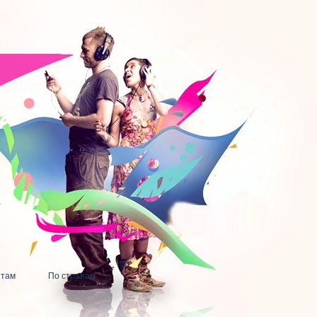
нтам
По странам