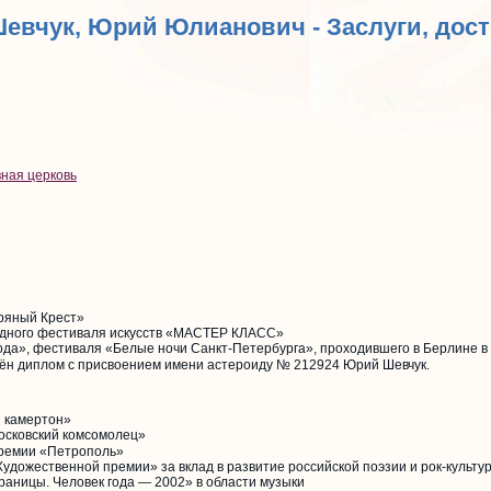
Шевчук, Юрий Юлианович - Заслуги, дос
вная церковь
ряный Крест»
одного фестиваля искусств «МАСТЕР КЛАСС»
ода», фестиваля «Белые ночи Санкт-Петербурга», проходившего в Берлине в 
чён диплом с присвоением имени астероиду № 212924 Юрий Шевчук.
й камертон»
осковский комсомолец»
премии «Петрополь»
удожественной премии» за вклад в развитие российской поэзии и рок-культу
аницы. Человек года — 2002» в области музыки