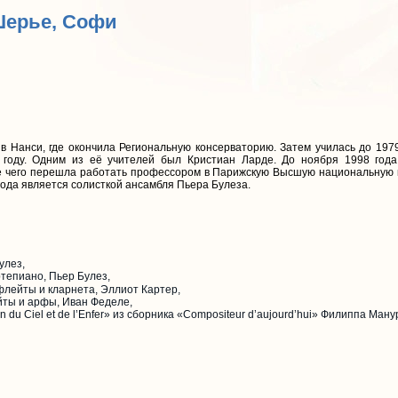
Шерье, Софи
в Нанси, где окончила Региональную консерваторию. Затем училась до 197
 году. Одним из её учителей был Кристиан Ларде. До ноября 1998 год
е чего перешла работать профессором в Парижскую Высшую национальную 
года является солисткой ансамбля Пьера Булеза.
улез,
тепиано, Пьер Булез,
я флейты и кларнета, Эллиот Картер,
ейты и арфы, Иван Феделе,
on du Ciel et de l’Enfer» из сборника «Compositeur d’aujourd’hui» Филиппа Ману