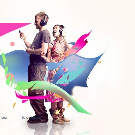
нтам
По странам