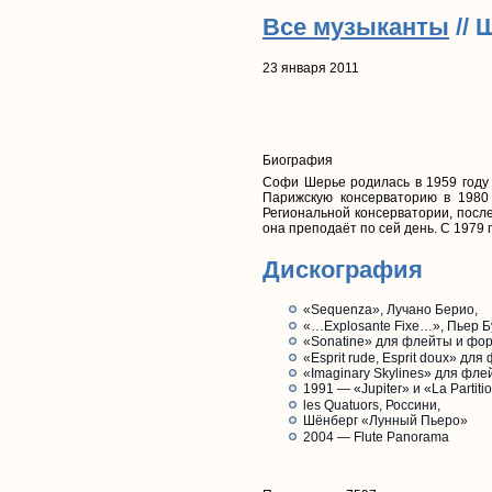
Все музыканты
// 
23 января 2011
Биография
Софи Шерье родилась в 1959 году 
Парижскую консерваторию в 1980
Региональной консерватории, посл
она преподаёт по сей день. С 1979 
Дискография
«Sequenza», Лучано Берио,
«…Explosante Fixe…», Пьер Б
«Sonatine» для флейты и фор
«Esprit rude, Esprit doux» дл
«Imaginary Skylines» для фл
1991 — «Jupiter» и «La Partiti
les Quatuors, Россини,
Шёнберг «Лунный Пьеро»
2004 — Flute Panorama