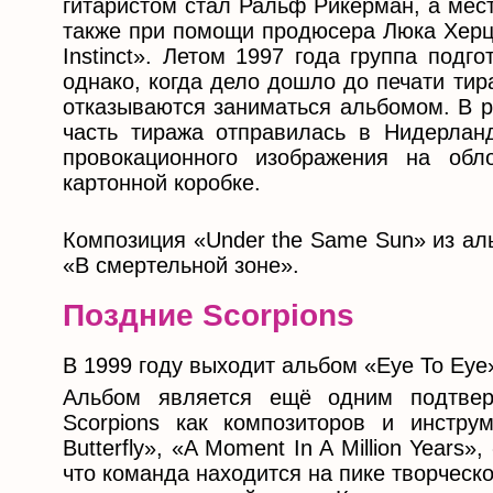
гитаристом стал Ральф Рикерман, а мес
также при помощи продюсера Люка Херцо
Instinct». Летом 1997 года группа под
однако, когда дело дошло до печати ти
отказываются заниматься альбомом. В р
часть тиража отправилась в Нидерлан
провокационного изображения на об
картонной коробке.
Композиция «Under the Same Sun» из ал
«В смертельной зоне».
Поздние Scorpions
В 1999 году выходит альбом «Eye To Eye
Альбом является ещё одним подтвер
Scorpions как композиторов и инструм
Butterfly», «A Moment In A Million Years
что команда находится на пике творческ