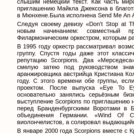
слышим немецкий текст. Как часть миро
приглашению Майкла Джексона в благот
в Мюнхене.Была исполнена Send Me An A
Следуя своему девизу «Don't Stop at T
новым начинанием: совместный п
Филармоническим оркестром, которым ра
В 1995 году оркестр рассматривал возм
группу. Спустя годы даже этот класси
репутацию Scorpions. Два «Мерседеса
смелую затею под руководством знам
аранжировщика австрийца Кристиана Кол
году. С этого времени обе группы, есл
проектом. После выпуска «Eye To E
основательно занялись серьёзным биз
выступление Scorpions по приглашению 
перед Бранденбургскими Воротами в Б
объединения Германии. «Wind Of C
виолончелистов, а солировал выдающийс
В январе 2000 года Scorpions вместе с