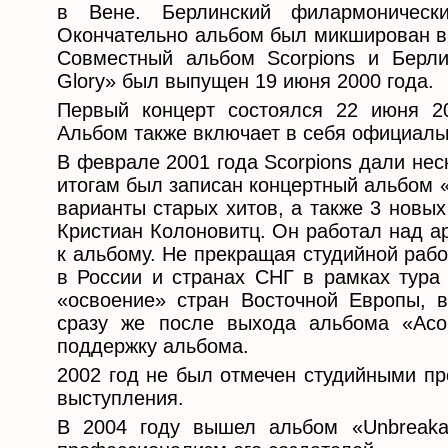
в Вене. Берлинский филармоническ
Окончательно альбом был микширован в а
Совместный альбом Scorpions и Берли
Glory» был выпущен 19 июня 2000 года.
Первый концерт состоялся 22 июня 2
Альбом также включает в себя официаль
В феврале 2001 года Scorpions дали нес
итогам был записан концертный альбом «
варианты старых хитов, а также 3 новых
Кристиан Колоновитц. Он работал над а
к альбому. Не прекращая студийной рабо
в России и странах СНГ в рамках тура
«освоение» стран Восточной Европы, 
сразу же после выхода альбома «Acou
поддержку альбома.
2002 год не был отмечен студийными пр
выступления.
В 2004 году вышел альбом «Unbreaka