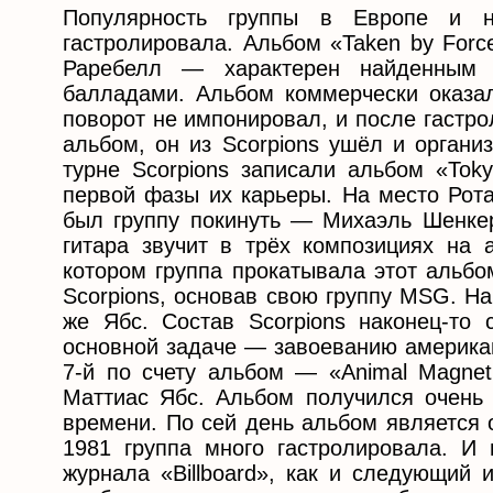
Популярность группы в Европе и н
гастролировала. Альбом «Taken by For
Раребелл — характерен найденным
балладами. Альбом коммерчески оказал
поворот не импонировал, и после гастро
альбом, он из Scorpions ушёл и организ
турне Scorpions записали альбом «Tok
первой фазы их карьеры. На место Рот
был группу покинуть — Михаэль Шенкер
гитара звучит в трёх композициях на а
котором группа прокатывала этот альбо
Scorpions, основав свою группу MSG. На
же Ябc. Состав Scorpions наконец-то 
основной задаче — завоеванию американ
7-й по счету альбом — «Animal Magnet
Маттиас Ябс. Альбом получился очень
времени. По сей день альбом является о
1981 группа много гастролировала. И 
журнала «Billboard», как и следующий 