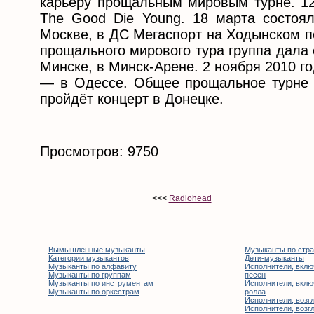
карьеру прощальным мировым турне. 1
The Good Die Young. 18 марта состоял
Москве, в ДС Мегаспорт на Ходынском п
прощального мирового тура группа дала
Минске, в Минск-Арене. 2 ноября 2010 г
― в Одессе. Общее прощальное турне п
пройдёт концерт в Донецке.
Просмотров: 9750
<<<
Radiohead
Вымышленные музыканты
Музыканты по стр
Категории музыкантов
Дети-музыканты
Музыканты по алфавиту
Исполнители, вклю
Музыканты по группам
песен
Музыканты по инструментам
Исполнители, вклю
Музыканты по оркестрам
ролла
Исполнители, возгл
Исполнители, возгл