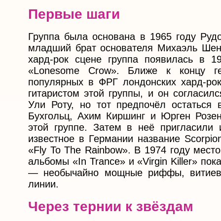
Первые шаги
Группа была основана в 1965 году Руд
младший брат основателя Михаэль Шен
хард-рок сцене группа появилась в 1
«Lonesome Crow». Ближе к концу ге
популярных в ФРГ лондонских хард-ро
гитаристом этой группы, и он согласил
Ули Роту, но тот предпочёл остаться 
Бухгольц, Ахим Киршинг и Юрген Розе
этой группе. Затем в неё пригласили 
известное в Германии название Scorpio
«Fly To The Rainbow». В 1974 году мес
альбомы «In Trance» и «Virgin Killer» по
— необычайно мощные риффы, витиева
линии.
Через тернии к звёздам