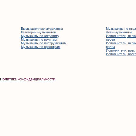
Вымышленные музыканты
Музыканты по стр
Категории музыкантов
Дети-музыканты
Музыканты по алфавиту
Исполнители, вклю
Музыканты по группам
песен
Музыканты по инструментам
Исполнители, вклю
Музыканты по оркестрам
ролла
Исполнители, возгл
Исполнители, возгл
Политика конфиденциальности