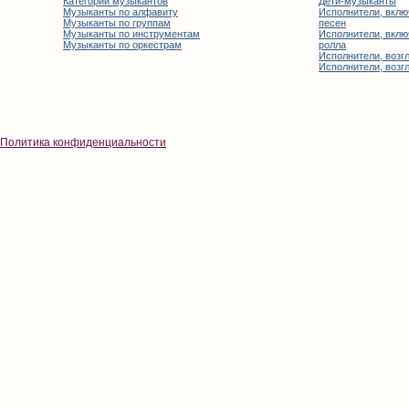
Категории музыкантов
Дети-музыканты
Музыканты по алфавиту
Исполнители, вклю
Музыканты по группам
песен
Музыканты по инструментам
Исполнители, вклю
Музыканты по оркестрам
ролла
Исполнители, возгл
Исполнители, возгл
Политика конфиденциальности