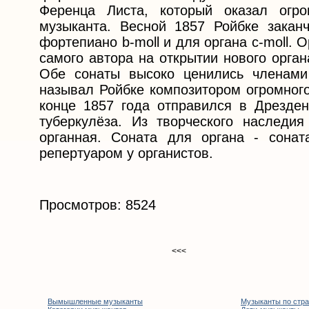
Ференца Листа, который оказал огр
музыканта. Весной 1857 Ройбке закан
фортепиано b-moll и для органа c-moll.
самого автора на открытии нового орга
Обе сонаты высоко ценились членами
называл Ройбке композитором огромного
конце 1857 года отправился в Дрезден
туберкулёза. Из творческого наследи
органная. Соната для органа - сона
репертуаром у органистов.
Просмотров: 8524
<<<
Вымышленные музыканты
Музыканты по стр