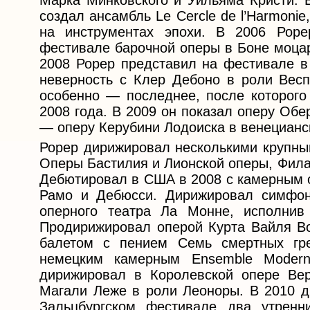
Марка Минковского и Уильяма Кристи.
создал ансамбль Le Cercle de l’Harmonie
на инструментах эпохи. В 2006 Рор
фестивале барочной оперы в Боне моцар
2008 Рорер представил на фестивале в
неверность с Клер Дебоно в роли Весп
особенно — последнее, после которого
2008 года. В 2009 он показал оперу Об
— оперу Керубини Лодоиска в венецианс
Рорер дирижировал несколькими крупны
Оперы Бастилия и Лионской оперы, Фила
Дебютировал в США в 2008 с камерным 
Рамо и Дебюсси. Дирижировал симфони
оперного театра Ла Монне, исполни
Продирижировал оперой Курта Вайля Во
балетом с пением Семь смертных гр
немецким камерным Ensemble Modern
дирижировал в Королевской опере Ве
Магали Леже в роли Леоноры. В 2010 д
Зальцбургском фестивале два утренн