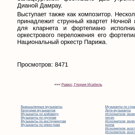
Дианой Дамрау.
Выступает также как композитор. Неско
принадлежит струнный квартет Ночной 
для кларнета и фортепиано исполн
оркестрового переложения его фортепи
Национальный оркестр Парижа.
Просмотров: 8471
<<<
Рамос, Глория Исабель
Вымышленные музыканты
Музыканты по стр
Категории музыкантов
Дети-музыканты
Музыканты по алфавиту
Исполнители, вклю
Музыканты по группам
песен
Музыканты по инструментам
Исполнители, вклю
Музыканты по оркестрам
ролла
Исполнители, возгл
Исполнители, возгл