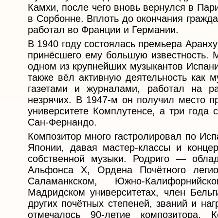
Камхи, после чего вновь вернулся в Пар
в Сорбонне. Вплоть до окончания гражда
работал во Франции и Германии.
В 1940 году состоялась премьера Аранху
принёсшего ему большую известность. М
одном из крупнейших музыкантов Испани
также вёл активную деятельность как м
газетами и журналами, работал на р
незрячих. В 1947-м он получил место 
университете Комплутенсе, а три года 
Сан-Фернандо.
Композитор много гастролировал по Исп
Японии, давая мастер-классы и конце
собственной музыки. Родриго — облад
Альфонса X, Ордена Почётного легио
Саламанкском, Южно-Калифорнийс
Мадридском университетах, член Бельг
других почётных степеней, званий и наг
отмечалось 90-летие композитора. 