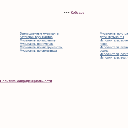
<<<
Кобзарь
Вымышленные музыканты
Музыканты по стр
Категории музыкантов
Дети-музыканты
Музыканты по алфавиту
Исполнители, вклю
Музыканты по группам
песен
Музыканты по инструментам
Исполнители, вклю
Музыканты по оркестрам
ролла
Исполнители, возгл
Исполнители, возгл
Политика конфиденциальности