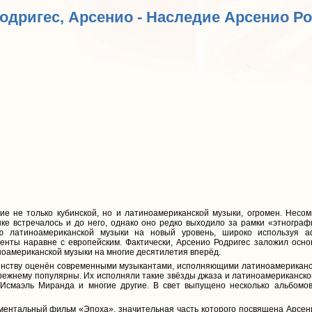
Родригес, Арсенио - Наследие Арсенио Р
ие не только кубинской, но и латиноамериканской музыки, огромен. Несо
ке встречалось и до него, однако оно редко выходило за рамки «этнограф
ю латиноамериканской музыки на новый уровень, широко используя а
нты наравне с европейским. Фактически, Арсенио Родригес заложил осно
ноамериканской музыки на многие десятилетия вперёд.
инству оценён современными музыкантами, исполняющими латиноамериканск
режнему популярны. Их исполняли такие звёзды джаза и латиноамериканско
 Исмаэль Миранда и многие другие. В свет выпущено несколько альбомо
ентальный фильм «Эпоха», значительная часть которого посвящена Арсени