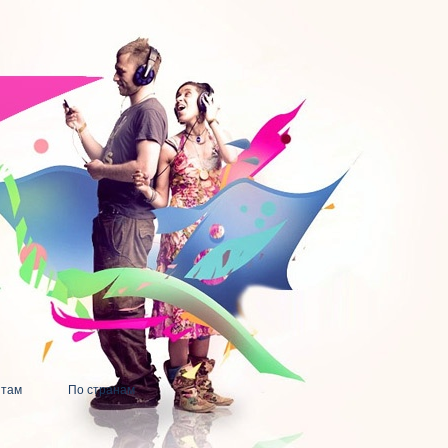
нтам
По странам