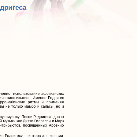
одригеса
мненно, использование африканских
ических» изысков. Именно Родригес
фро-кубинские ритмы и применяя
вы не только мамбо и сальсы, но и
ую музыку. Песни Родригеса, давно
й музыки как Диззи Гиллеспи и Марк
в-трибьютов, посвящённых Арсенио
о Родригесу — интервью с людьми,