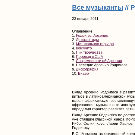
Все музыканты
// 
23 января 2011
Оглавление:
1.
Родригес, Арсенио
2.
Детские годы
3.
Музыкальная карьера
4.
Конхунто
5.
Пик творчества
6.
Переезд в США
7.
Современники об Арсенио
8. Наследие Арсенио Родригеса
9.
Дискография
10.
Видео
Вклад Арсенио Родригеса в развит
ритмов в латиноамериканской музы
вывел африканскую составляющу
африканские музыкальные инструме
определил характер развития лати
Вклад Арсенио Родригеса по досто
уже ставшие классикой жанра, по-п
Рибо, Селия Крус, Ларри Харлоу,
Родригесу.
В США вышел телевизионный докум