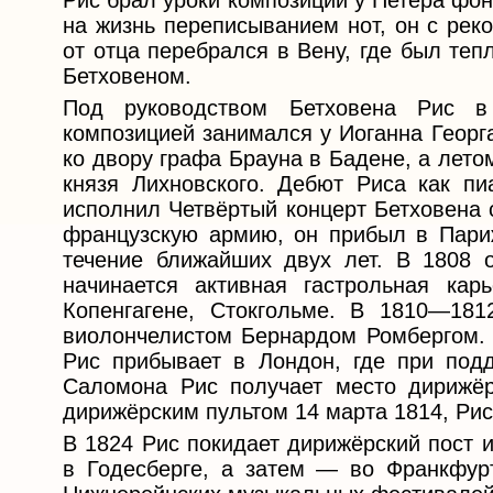
Рис брал уроки композиции у Петера фо
на жизнь переписыванием нот, он с ре
от отца перебрался в Вену, где был те
Бетховеном.
Под руководством Бетховена Рис в
композицией занимался у Иоганна Георг
ко двору графа Брауна в Бадене, а лето
князя Лихновского. Дебют Риса как пиа
исполнил Четвёртый концерт Бетховена 
французскую армию, он прибыл в Пари
течение ближайших двух лет. В 1808 
начинается активная гастрольная кар
Копенгагене, Стокгольме. В 1810―18
виолончелистом Бернардом Ромбергом. 
Рис прибывает в Лондон, где при под
Саломона Рис получает место дирижёр
дирижёрским пультом 14 марта 1814, Рис 
В 1824 Рис покидает дирижёрский пост 
в Годесберге, а затем ― во Франкфур