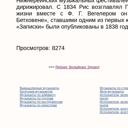
Нижнерейнских музыкальных фестивалей,
дирижировал. С 1834 Рис возглавлял 
жизни вместе с Ф. Г. Вегелером он
Бетховене», ставшими одним из первых 
«Записки» были опубликованы в 1838 год
Просмотров: 8274
<<<
Ребнер, Вольфганг Эдуард
Вымышленные музыканты
Музыканты по стр
Категории музыкантов
Дети-музыканты
Музыканты по алфавиту
Исполнители, вклю
Музыканты по группам
песен
Музыканты по инструментам
Исполнители, вклю
Музыканты по оркестрам
ролла
Исполнители, возгл
Исполнители, возгл