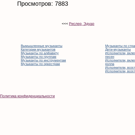
Просмотров: 7883
<<<
Рислер, Эдуар
Вымышленные музыканты
Музыканты по стр
Категории музыкантов
Дети-музыканты
Музыканты по алфавиту
Исполнители, вклю
Музыканты по группам
песен
Музыканты по инструментам
Исполнители, вклю
Музыканты по оркестрам
ролла
Исполнители, возгл
Исполнители, возгл
Политика конфиденциальности