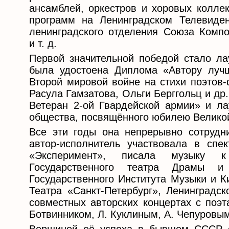
ансамблей, оркестров и хоровых коллек
программ на Ленинградском Телевиде
ленинградского отделения Союза Компо
и т. д.
Первой значительной победой стало лау
была удостоена Диплома «Автору лучш
Второй мировой войне на стихи поэтов
Расула Гамзатова, Ольги Берггольц и д
Ветеран 2-ой Гвардейской армии» и лау
общества, посвящённого юбилею Велико
Все эти годы она непрерывно сотрудн
автор-исполнитель участвовала в спек
«Эксперимент», писала музыку к 
Государственного театра Драмы и 
Государственного Института Музыки и К
Театра «Санкт-Петербург», Ленинградск
совместных авторских концертах с по
Ботвинником, Л. Куклиным, А. Чепуровым