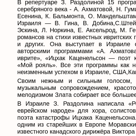
В репертуаре З. Раздолиной 15 прогр
серебряного века - А. Ахматовой, Н. Гум
Есенина, К. Бальмонта, О. Мандельштам
Израиля — В. Гина, В. Добина,С.Штейн
Эскина, Л. Норкина, Е. Аксельрод, M. 
романсов на стихи известных ивритских п
и других. Она выступает в Израиле 
авторскими программами «А. Ахматов
иврите», «Ицхак Каценельсон — поэт 
«Мой рояль». Все эти программы как на
неизменным успехом в Израиле, США,Кан
Своим нежным и сильным голосом, о
музыкальным сопровождением, красот
мелодизмом Злата собирает все большее
В Израиле З. Раздолина написала «
еврейском народе» для хора, солистов
поэта катастрофы Ицхака Каценельсона.
одним из старейших в Европе Моравск
известного канадского дирижёра Виктор