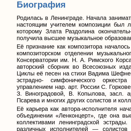
Биография
Родилась в Ленинграде. Начала занимать
настоящим учителем композиции был ле
которому Злата Раздолина окончатель
получила высшее музыкальное образова
Её признание как композитора началось
композиторском отделении музыкально
Консерватории им. Н. А. Римского Корс
авторский сборник во Всесоюзных изда
Циклы её песен на стихи Вадима Шефнер
эстрадно- симфонического оркестр
управлением нар. арт. России С. Горкове
З. Виноградовой, В. Копылова, засл. а
Псарева и многих других солистов и колл
Её карьера как автора-исполнителя нач
объединении «Ленконцерт», где она вы
коллективами ленинградской эстрады
различных исполнителей — солистов Л