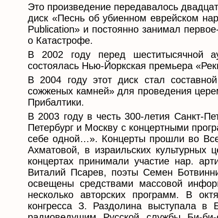
Это произведение передавалось двадцат
диск «Песнь об убиенном еврейском нар
Publication» и постоянно занимал перво
о Катастрофе.
В 2002 году перед шеститысячной а
состоялась Нью-Йоркская премьера «Рек
В 2004 году этот диск стал составной
сожженых камней» для проведения цере
Прибалтики.
В 2003 году в честь 300-летия Санкт-П
Петербург и Москву с концертными прог
себе одной…». Концерты прошли во Все
Ахматовой, в израильских культурных ц
концертах принимали участие нар. арт
Виталий Псарев, поэты Семен Ботвинн
освещены средствами массовой инфор
несколько авторских программ. В окт
конгресса З. Раздолина выступала в 
радиоведущим Русской службы Би-би-