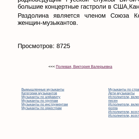
большие концертные гастроли в США,Кан
Раздолина является членом Союза К
женщин-музыкантов.
Просмотров: 8725
<<<
Полевая, Виктория Валерьевна
Вымышленные музыканты
Музыканты по стр
Категории музыкантов
Дети-музыканты
Музыканты по алфавиту
Исполнители, вклю
Музыканты по группам
песен
Музыканты по инструментам
Исполнители, вклю
Музыканты по оркестрам
ролла
Исполнители, возгл
Исполнители, возгл