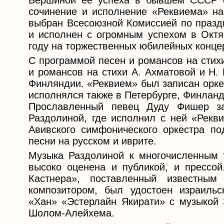
Вершиной её успеха в бывшем СССР с
сочинение и исполнение «Реквиема» на
выбран Всесоюзной Комиссией по празд
и исполнен с огромным успехом в Окт
году на торжественных юбилейных конце
С программой песен и романсов на стих
и романсов на стихи А. Ахматовой и Н.
Финляндии. «Реквием» был записан орке
исполнялся также в Петербурге, Финланд
Прославленный певец Дуду Фишер за
Раздолиной, где исполнил с ней «Рекви
Авивского симфонического оркестра п
песни на русском и иврите.
Музыка Раздолиной к многочисленным 
высоко оценена и публикой, и прессо
Кастнера», поставленный известны
композитором, был удостоен израильс
«Хан» «Эстерлайн Якирати» с музыкой 
Шолом-Алейхема.