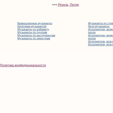
<<<
Рёзель, Петер
Вымышленные музыканты
Музыканты по стр
Категории музыкантов
Дети-музыканты
Музыканты по алфавиту
Исполнители, вклю
Музыканты по группам
песен
Музыканты по инструментам
Исполнители, вклю
Музыканты по оркестрам
ролла
Исполнители, возгл
Исполнители, возгл
Политика конфиденциальности